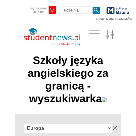
wydarzenia
lokalnie
PRACA dla studentów
Szkoły języka
angielskiego za
granicą -
wyszukiwarka