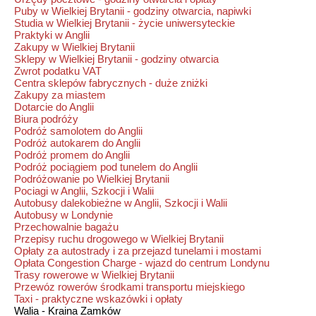
Puby w Wielkiej Brytanii - godziny otwarcia, napiwki
Studia w Wielkiej Brytanii - życie uniwersyteckie
Praktyki w Anglii
Zakupy w Wielkiej Brytanii
Sklepy w Wielkiej Brytanii - godziny otwarcia
Zwrot podatku VAT
Centra sklepów fabrycznych - duże zniżki
Zakupy za miastem
Dotarcie do Anglii
Biura podróży
Podróż samolotem do Anglii
Podróż autokarem do Anglii
Podróż promem do Anglii
Podróż pociągiem pod tunelem do Anglii
Podróżowanie po Wielkiej Brytanii
Pociagi w Anglii, Szkocji i Walii
Autobusy dalekobieżne w Anglii, Szkocji i Walii
Autobusy w Londynie
Przechowalnie bagażu
Przepisy ruchu drogowego w Wielkiej Brytanii
Opłaty za autostrady i za przejazd tunelami i mostami
Opłata Congestion Charge - wjazd do centrum Londynu
Trasy rowerowe w Wielkiej Brytanii
Przewóz rowerów środkami transportu miejskiego
Taxi - praktyczne wskazówki i opłaty
Walia - Kraina Zamków