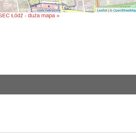
Leaflet
| ©
OpenStreetMa
SEC Łódź - duża mapa »