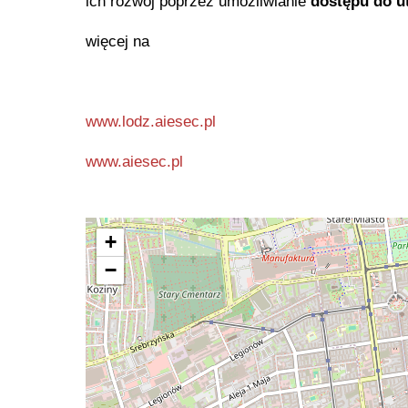
ich rozwój poprzez umożliwianie
dostępu do u
więcej na
www.lodz.aiesec.pl
www.aiesec.pl
+
−