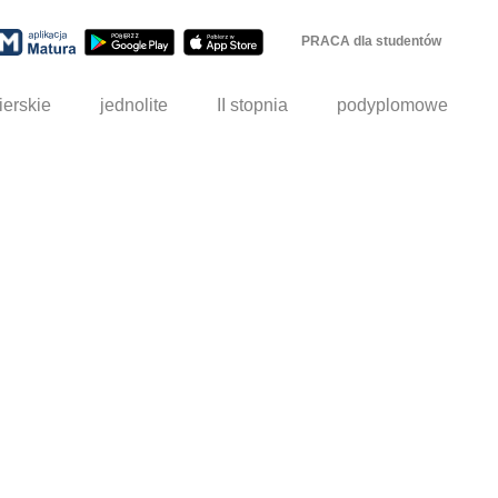
PRACA dla studentów
ierskie
jednolite
II stopnia
podyplomowe