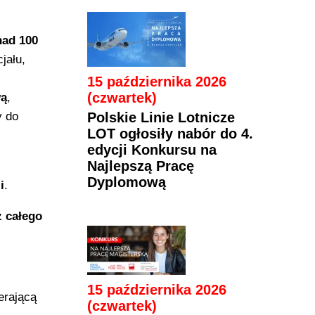
ad 100
jału,
15 października 2026
(czwartek)
wą
,
y do
Polskie Linie Lotnicze
LOT ogłosiły nabór do 4.
edycji Konkursu na
Najlepszą Pracę
Dyplomową
i
.
z całego
15 października 2026
erającą
(czwartek)