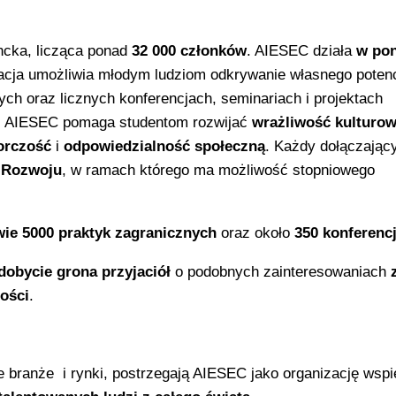
ncka, licząca ponad
32 000 członków
. AIESEC działa
w pon
acja umożliwia młodym ludziom odkrywanie własnego potenc
ych oraz licznych konferencjach, seminariach i projektach
. AIESEC pomaga studentom rozwijać
wrażliwość kulturo
orczość
i
odpowiedzialność społeczną
. Każdy dołączając
 Rozwoju
, w ramach którego ma możliwość stopniowego
wie 5000 praktyk zagranicznych
oraz około
350 konferencj
dobycie grona przyjaciół
o podobnych zainteresowaniach
łości
.
e branże i rynki, postrzegają AIESEC jako organizację wspi