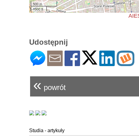
500 m
1000 ft
AIE
Udostępnij
«
powrót
Studia - artykuły