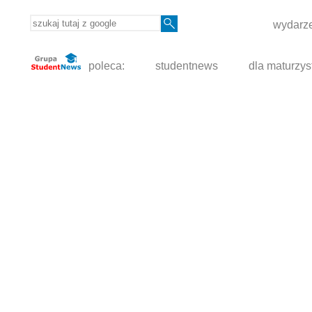
wydarze
poleca:
studentnews
dla maturzys