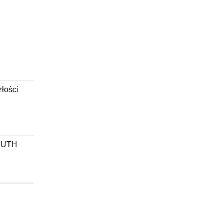
łości
w UTH