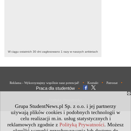
W ciągu ostatnich 30 dni zagłosowano
1
razy w naszych ankietach
•
•
•
Reklama - Wykorzystajmy wspólnie nasz potencjał!
Kontakt
Patronat
Praca dla studentów
•
Polityka Prywatności
Grupa StudentNews.pl Sp. z o.o. i jej partnerzy
używają plików cookies i podobnych technologii w
celu realizacji m.in. usług statystycznych i
reklamowych zgodnie z
Polityką Prywatności
. Możesz
określić warunki przechowywania lub dostępu do