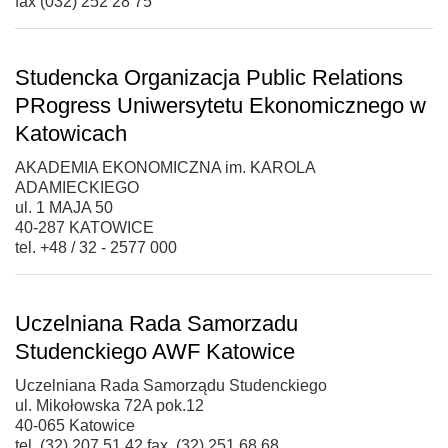
fax (032) 252 28 75
Studencka Organizacja Public Relations
PRogress Uniwersytetu Ekonomicznego w
Katowicach
AKADEMIA EKONOMICZNA im. KAROLA
ADAMIECKIEGO
ul. 1 MAJA 50
40-287 KATOWICE
tel. +48 / 32 - 2577 000
Uczelniana Rada Samorzadu
Studenckiego AWF Katowice
Uczelniana Rada Samorządu Studenckiego
ul. Mikołowska 72A pok.12
40-065 Katowice
tel. (32) 207 51 42 fax. (32) 251 68 68