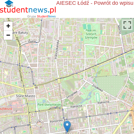
AIESEC Łódź - Powrót do wpisu
+
−