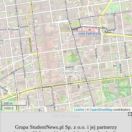
500 m
1000 ft
Leaflet
| ©
OpenStreetMap
contributors
AIESEC Łódź
Łódź 90-213
Grupa StudentNews.pl Sp. z o.o. i jej partnerzy
Rewolucji 37/39