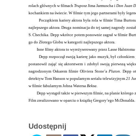
rolach głównych w filmach
Truposz
Jima Jarmuscha i
Don Juan 
kochankiem na świecie. W filmie tym jego partnerami były lege
Początkiem kariery aktora była rola w filmie Tima Burto
najlepszego aktora. Druga nominacja do tej samej nagrody zost
S. Chechika. Depp wkrótce potem ponownie zagrał w filmie Bur
go do Złotego Globu w kategorii najlepszego aktora.
Inne filmy aktora to wyreżyserowany przez Lasse Halstroma
Depp rozpoczął swoją karierę jako muzyk, był członkiem g
postanowił zająć się aktorstwem i zdobył swoją pierwszą więk
nagrodzonym Oskarem filmie Oliviera Stone’a
Pluton.
Depp ot
detektyw Tom Hanson w popularnym serialu telewizyjnym
21 Ju
w filmie fabularnym Johna Watersa
Beksa
.
Depp wystąpił także w pierwszym filmie, na planie którego za
Film zrealizowano w oparciu o książkę Gregory’ego McDonalda. 
Udostępnij