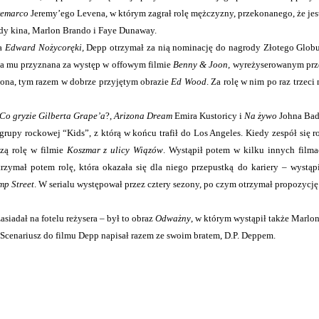
Demarco
Jeremy’ego Levena, w którym zagrał rolę mężczyzny, przekonanego, że jes
ndy kina, Marlon Brando i Faye Dunaway.
na
Edward Nożycoręki,
Depp otrzymał za nią nominację do nagrody Złotego Globu
ała mu przyznana za występ w offowym filmie
Benny & Joon,
wyreżyserowanym prz
tona, tym razem w dobrze przyjętym obrazie
Ed Wood
. Za rolę w nim po raz trze
Co gryzie Gilberta Grape’a
?,
Arizona Dream
Emira Kustoricy i
Na żywo
Johna Ba
rupy rockowej “Kids”, z którą w końcu trafił do Los Angeles. Kiedy zespół się r
szą rolę w filmie
Koszmar z ulicy Wiązów
. Wystąpił potem w kilku innych film
rzymał potem rolę, która okazała się dla niego przepustką do kariery – wystąpi
mp Street
. W serialu występował przez cztery sezony, po czym otrzymał propozycję
siadał na fotelu reżysera – był to obraz
Odważny
, w którym wystąpił także Marlo
Scenariusz do filmu Depp napisał razem ze swoim bratem, D.P. Deppem.