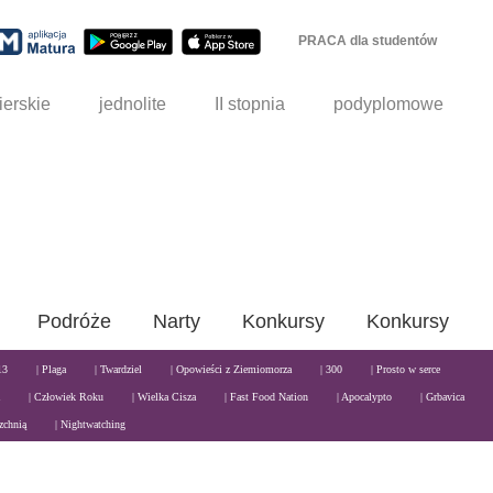
PRACA dla studentów
ierskie
jednolite
II stopnia
podyplomowe
Podróże
Narty
Konkursy
Konkursy
13
| Plaga
| Twardziel
| Opowieści z Ziemiomorza
| 300
| Prosto w serce
| Człowiek Roku
| Wielka Cisza
| Fast Food Nation
| Apocalypto
| Grbavica
zchnią
| Nightwatching