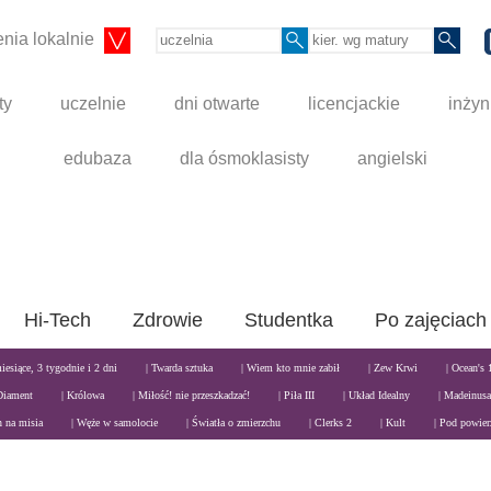
nia lokalnie
ty
uczelnie
dni otwarte
licencjackie
inżyn
edubaza
dla ósmoklasisty
angielski
Hi-Tech
Zdrowie
Studentka
Po zajęciach
miesiące, 3 tygodnie i 2 dni
| Twarda sztuka
| Wiem kto mnie zabił
| Zew Krwi
| Ocean's 
Diament
| Królowa
| Miłość! nie przeszkadzać!
| Piła III
| Układ Idealny
| Madeinusa
n na misia
| Węże w samolocie
| Światła o zmierzchu
| Clerks 2
| Kult
| Pod powier