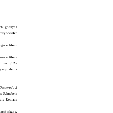
ych, godnych
yczy wkrótce
ego w filmie
owa w filmie
irates of the
ącego się za
 Desperado 2
ana Schnabela
rota
Romana
ąpił także w