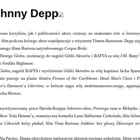
ohnny Depp
ówno krytyków, jak i publiczności aktor, ceniony za znakomite role w świetn
y film podczas którego aktor współpracuje z reżyserem Timem Burtonem. Depp uż
wanego filmu Burtona zatytułowanego
Corpse Bride
.
łotego Globu, nominację do nagród Gildii Aktorów i BAFTA za rolę J.M. Barry’
 i Freddie Highmore.
 Globu, nagród BAFTA i wyróżnienia Gildii Aktorów za rolę kapitana Jacka Sparr
nie pracuje na planie filmów
Pirates of the Caribbean: Dead Man’s Chest
i
P
nce’a Dunmore’a
Libertine,
w którym zagra rolę siedemnastowiecznego, uganiaj
antha Morton.
i: wyreżyserowany przez Davida Koeppa
Sekretne okno, Pewnego razu w Meksyku:
Blow
Teda Demme’a, romantyczna komedia Lasse Hallstoma
Czekolada
, film Juli
raz
Człowiek który płakał
, film Tima Burtona
Jeździec bez głowy, Dziewiąte w
 Ala Pacino, Deppa okrzyknięto najlepszym aktorem swojego pokolenia. Depp wyst