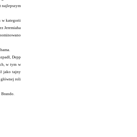
t najlepszym
 w kategorii
ez Jeremiaha
ci nominowano
dhama.
ozpadł, Depp
ach, w tym w
ł jako tajny
 głównej roli
n Brando.