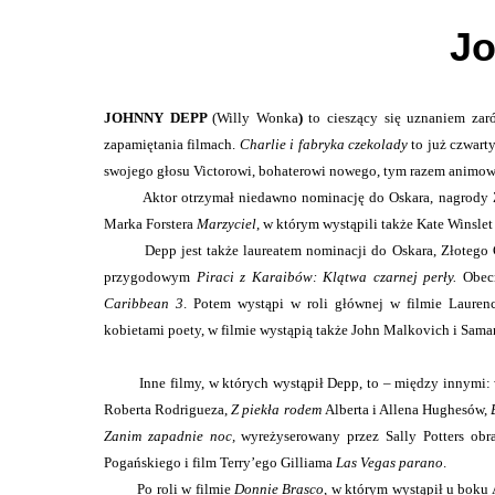
J
JOHNNY DEPP
(Willy Wonka
)
to cieszący się uznaniem zar
zapamiętania filmach.
Charlie i fabryka czekolady
to już czwart
swojego głosu Victorowi, bohaterowi nowego, tym razem animo
Aktor otrzymał niedawno nominację do Oskara, nagrody Z
Marka Forstera
Marzyciel
, w którym wystąpili także Kate Winslet
Depp jest także laureatem nominacji do Oskara, Złotego
przygodowym
Piraci z Karaibów: Klątwa czarnej perły.
Obec
Caribbean
3
.
Potem wystąpi w roli głównej w filmie Laure
kobietami poety, w filmie wystąpią także John Malkovich i Sam
Inne filmy, w których wystąpił Depp, to – między innym
Roberta Rodrigueza,
Z piekła rodem
Alberta i Allena Hughesów,
Zanim zapadnie noc,
wyreżyserowany przez Sally Potters ob
Pogańskiego i film Terry’ego Gilliama
Las Vegas parano
.
Po roli w filmie
Donnie Brasco
, w którym wystąpił u boku