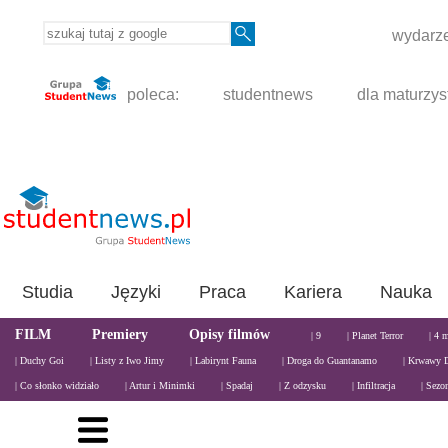
wydarze
poleca:
studentnews
dla maturzys
Studia
Języki
Praca
Kariera
Nauka
FILM
Premiery
Opisy filmów
| 9
| Planet Terror
| 4 
| Duchy Goi
| Listy z Iwo Jimy
| Labirynt Fauna
| Droga do Guantanamo
| Krwawy 
| Co słonko widziało
| Artur i Minimki
| Spadaj
| Z odzysku
| Infiltracja
| Sezo