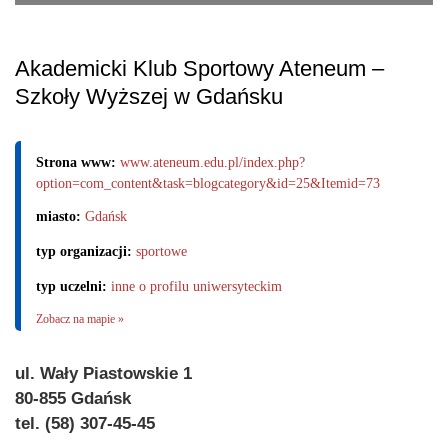
Akademicki Klub Sportowy Ateneum –
Szkoły Wyższej w Gdańsku
Strona www:
www.ateneum.edu.pl/index.php?
option=com_content&task=blogcategory&id=25&Itemid=73
miasto:
Gdańsk
typ organizacji:
sportowe
typ uczelni:
inne o profilu uniwersyteckim
Zobacz na mapie »
ul. Wały Piastowskie 1
80-855 Gdańsk
tel. (58) 307-45-45