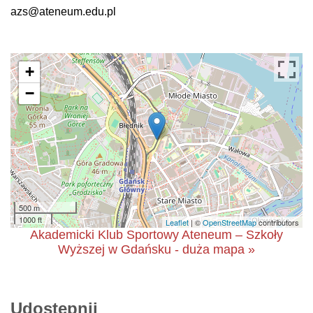
azs@ateneum.edu.pl
+
−
500 m
1000 ft
Leaflet
| ©
OpenStreetMap
contributors
Akademicki Klub Sportowy Ateneum – Szkoły
Wyższej w Gdańsku - duża mapa »
Udostępnij