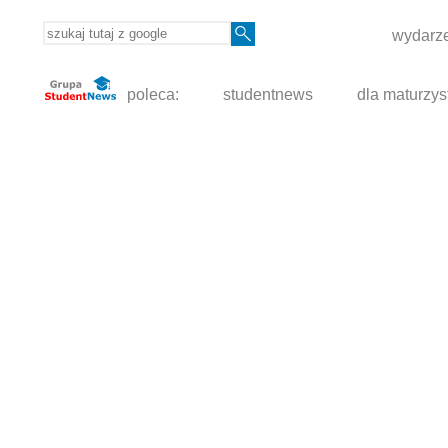
wydarze
poleca:
studentnews
dla maturzys