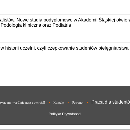
jalistów. Nowe studia podyplomowe w Akademii Śląskiej otwier
odologia kliniczna oraz Podiatria
 w historii uczelni, czyli czepkowanie studentów pielęgniarst
Praca dla student
•
•
•
ystajmy wspólnie nasz potencjał!
Kontakt
Patronat
Polityka Prywatności