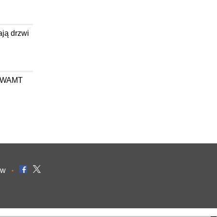
ają drzwi
wa WAMT
ów
•