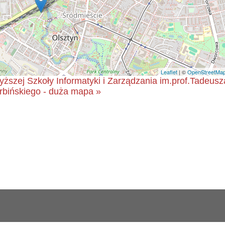
Leaflet
| ©
OpenStreetMa
szej Szkoły Informatyki i Zarządzania im.prof.Tadeusz
rbińskiego - duża mapa »