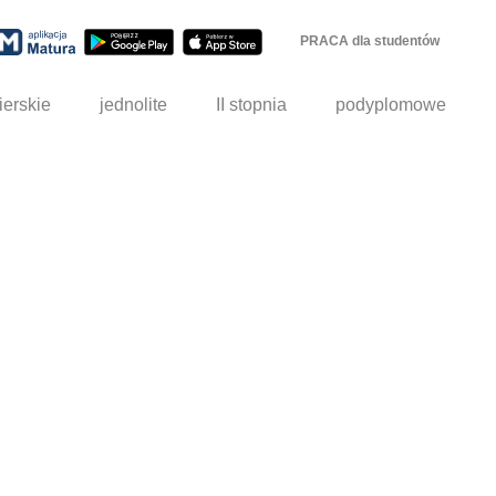
PRACA dla studentów
ierskie
jednolite
II stopnia
podyplomowe