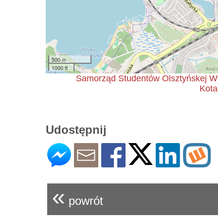
500 m
1000 ft
Samorząd Studentów Olsztyńskej Wyż
Kota
Udostępnij
«
powrót