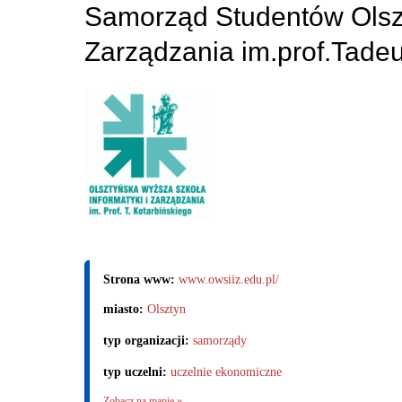
Samorząd Studentów Olszt
Zarządzania im.prof.Tade
Strona www:
www.owsiiz.edu.pl/
miasto:
Olsztyn
typ organizacji:
samorządy
typ uczelni:
uczelnie ekonomiczne
Zobacz na mapie »