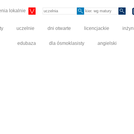
nia lokalnie
ty
uczelnie
dni otwarte
licencjackie
inżyn
edubaza
dla ósmoklasisty
angielski