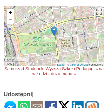
+
−
500 m
1000 ft
Leaflet
| ©
OpenStreetMap
contributors
Samorząd Studencki Wyższa Szkoła Pedagogiczna
w Łodzi - duża mapa »
Udostępnij