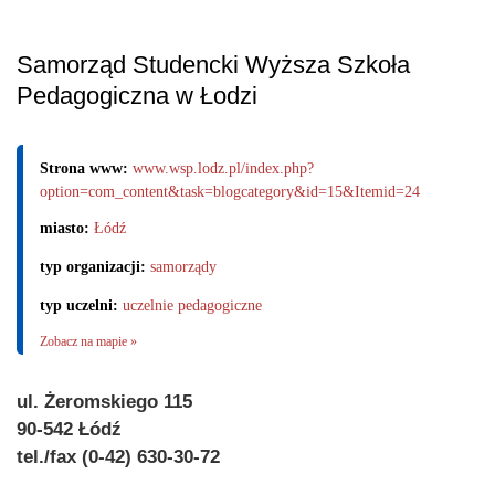
Samorząd Studencki Wyższa Szkoła
Pedagogiczna w Łodzi
Strona www:
www.wsp.lodz.pl/index.php?
option=com_content&task=blogcategory&id=15&Itemid=24
miasto:
Łódź
typ organizacji:
samorządy
typ uczelni:
uczelnie pedagogiczne
Zobacz na mapie »
ul. Żeromskiego 115
90-542 Łódź
tel./fax (0-42) 630-30-72