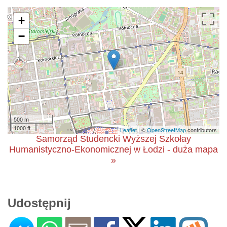
+
−
500 m
1000 ft
Leaflet
| ©
OpenStreetMap
contributors
Samorząd Studencki Wyższej Szkołay
Humanistyczno-Ekonomicznej w Łodzi - duża mapa
»
Udostępnij