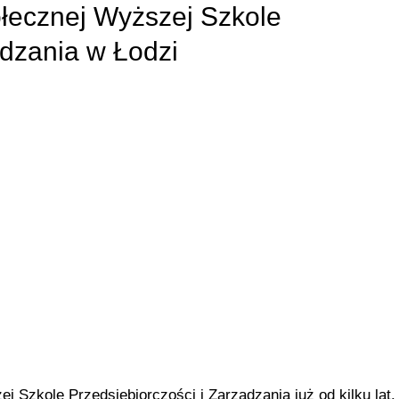
ołecznej Wyższej Szkole
ądzania w Łodzi
j Szkole Przedsiębiorczości i Zarządzania już od kilku lat