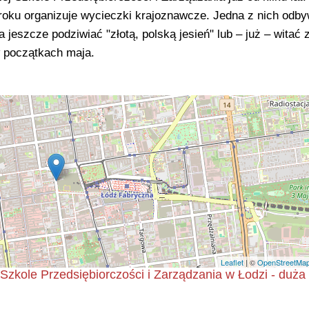
 roku organizuje wycieczki krajoznawcze. Jedna z nich odby
jeszcze podziwiać "złotą, polską jesień" lub – już – witać 
w początkach maja.
Leaflet
| ©
OpenStreetMa
Szkole Przedsiębiorczości i Zarządzania w Łodzi - duż