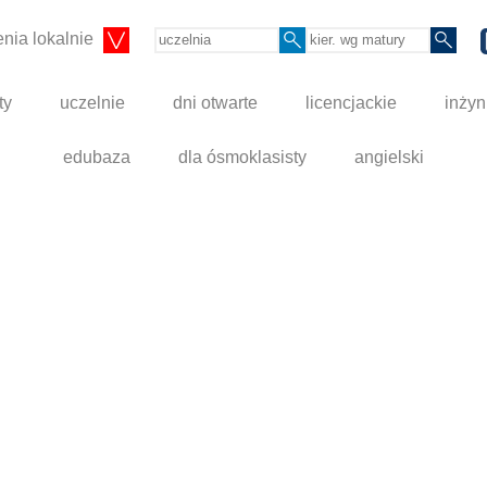
nia lokalnie
ty
uczelnie
dni otwarte
licencjackie
inżyn
edubaza
dla ósmoklasisty
angielski