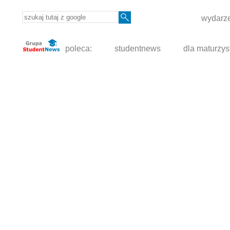
wydarze
poleca:
studentnews
dla maturzys