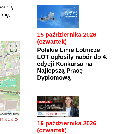
wa się
zimę,
15 października 2026
(czwartek)
Polskie Linie Lotnicze
LOT ogłosiły nabór do 4.
edycji Konkursu na
Najlepszą Pracę
Dyplomową
p
contributors
a mapa »
15 października 2026
(czwartek)