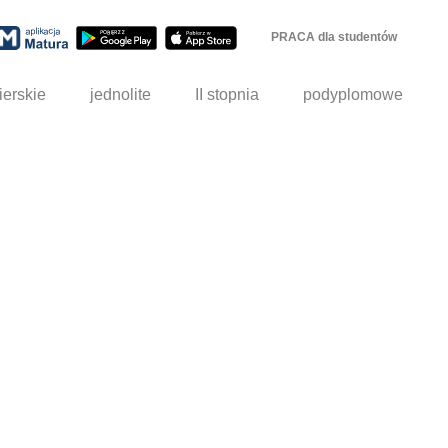
PRACA dla studentów
ierskie
jednolite
II stopnia
podyplomowe