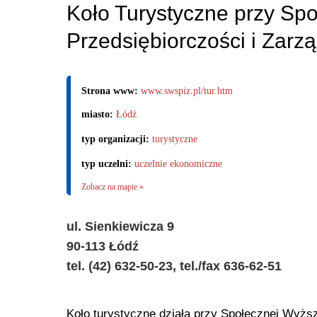
Koło Turystyczne przy Sp
Przedsiębiorczości i Zarz
Strona www:
www.swspiz.pl/tur.htm
miasto:
Łódź
typ organizacji:
turystyczne
typ uczelni:
uczelnie ekonomiczne
Zobacz na mapie »
ul. Sienkiewicza 9
90-113 Łódź
tel. (42) 632-50-23, tel./fax 636-62-51
Koło turystyczne działa przy Społecznej Wyższe