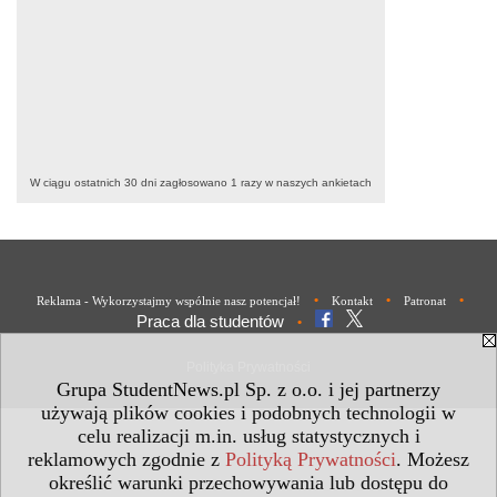
W ciągu ostatnich 30 dni zagłosowano
1
razy w naszych ankietach
•
•
•
Reklama - Wykorzystajmy wspólnie nasz potencjał!
Kontakt
Patronat
Praca dla studentów
•
Polityka Prywatności
Grupa StudentNews.pl Sp. z o.o. i jej partnerzy
używają plików cookies i podobnych technologii w
celu realizacji m.in. usług statystycznych i
reklamowych zgodnie z
Polityką Prywatności
. Możesz
określić warunki przechowywania lub dostępu do