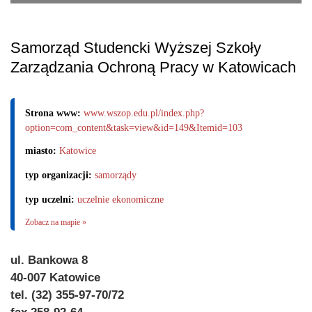
Samorząd Studencki Wyższej Szkoły
Zarządzania Ochroną Pracy w Katowicach
Strona www:
www.wszop.edu.pl/index.php?
option=com_content&task=view&id=149&Itemid=103
miasto:
Katowice
typ organizacji:
samorządy
typ uczelni:
uczelnie ekonomiczne
Zobacz na mapie »
ul. Bankowa 8
40-007 Katowice
tel. (32) 355-97-70/72