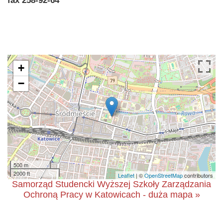
fax 258-92-64
+
−
500 m
2000 ft
Leaflet
| ©
OpenStreetMap
contributors
Samorząd Studencki Wyższej Szkoły Zarządzania
Ochroną Pracy w Katowicach - duża mapa »