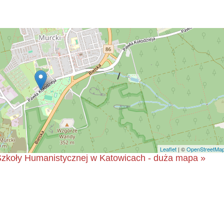
Leaflet
| ©
OpenStreetMa
zkoły Humanistycznej w Katowicach - duża mapa »