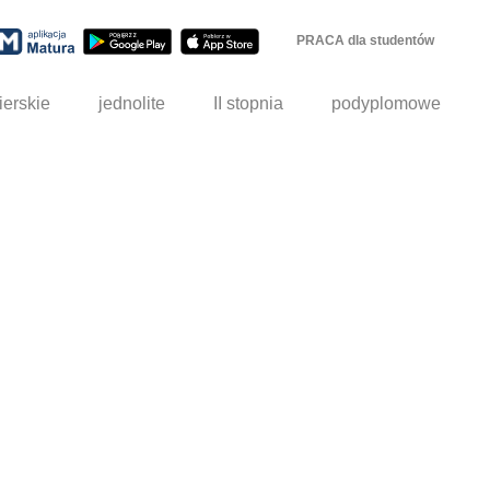
PRACA dla studentów
ierskie
jednolite
II stopnia
podyplomowe