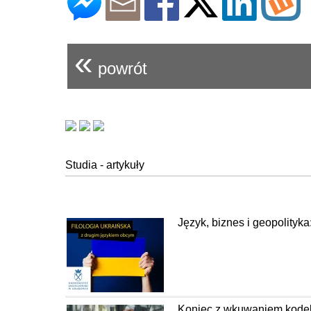
«
powrót
Studia - artykuły
Język, biznes i geopolityka
Koniec z wkuwaniem kodeks