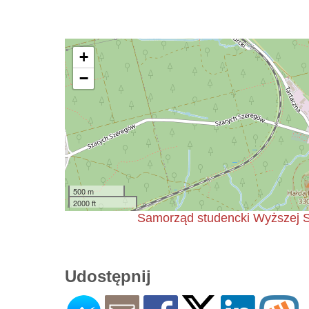
+
−
500 m
2000 ft
Samorząd studencki Wyższej S
Udostępnij