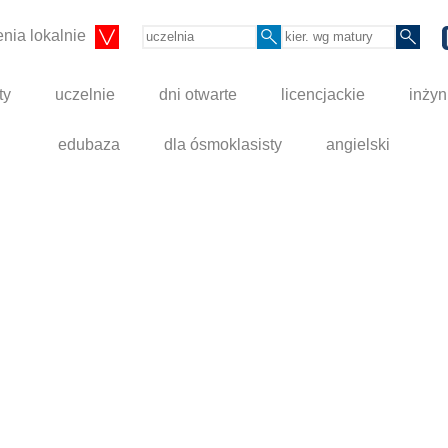
nia lokalnie
ty
uczelnie
dni otwarte
licencjackie
inżyn
edubaza
dla ósmoklasisty
angielski