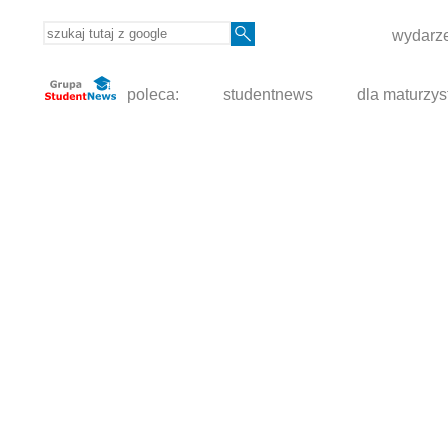
wydarze
poleca:
studentnews
dla maturzys