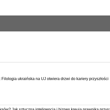
: Filologia ukraińska na UJ otwiera drzwi do kariery przyszłości
ów? Jak sztuczna inteligencja i biznes kreują prawnika przysz