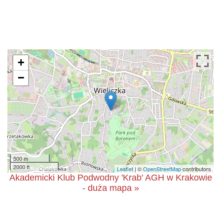
+
−
500 m
2000 ft
Leaflet
| ©
OpenStreetMap
contributors
Akademicki Klub Podwodny 'Krab' AGH w Krakowie
- duża mapa »