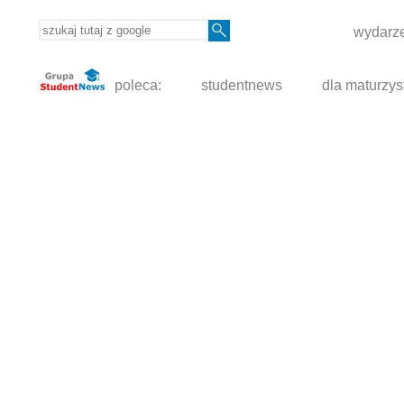
wydarze
poleca:
studentnews
dla maturzys