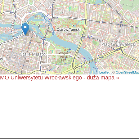
Leaflet
| ©
OpenStreetMa
OMO Uniwersytetu Wrocławskiego - duża mapa »