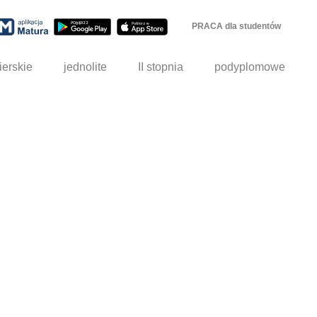
PRACA dla studentów
ierskie
jednolite
II stopnia
podyplomowe