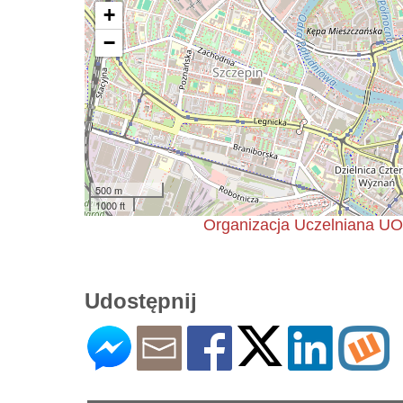
+
−
500 m
1000 ft
Organizacja Uczelniana U
Udostępnij