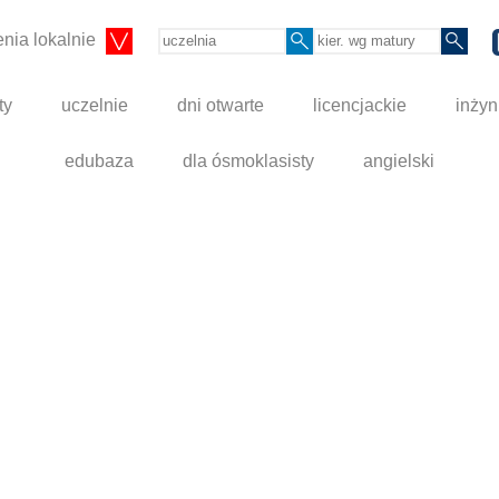
nia lokalnie
ty
uczelnie
dni otwarte
licencjackie
inżyn
edubaza
dla ósmoklasisty
angielski