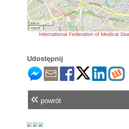
500 m
1000 ft
International Federation of Medical St
Udostępnij
«
powrót