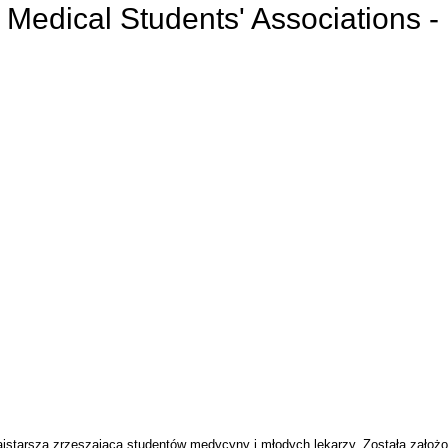
f Medical Students' Associations -
najstarszą zrzeszającą studentów medycyny i młodych lekarzy. Została założ