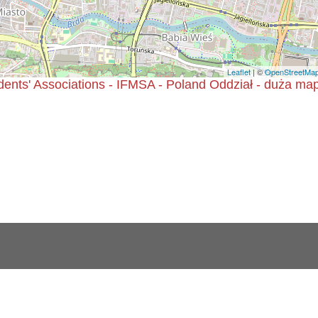
Leaflet
| ©
OpenStreetMa
udents' Associations - IFMSA - Poland Oddział - duża ma