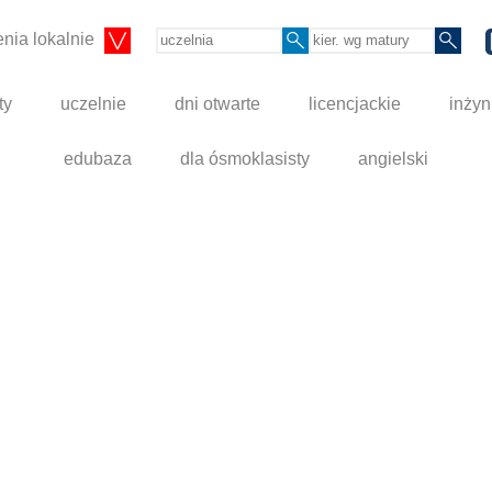
nia lokalnie
ty
uczelnie
dni otwarte
licencjackie
inżyn
edubaza
dla ósmoklasisty
angielski