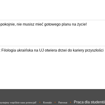
Spokojnie, nie musisz mieć gotowego planu na życie!
: Filologia ukraińska na UJ otwiera drzwi do kariery przyszłości
Praca dla student
•
•
•
ystajmy wspólnie nasz potencjał!
Kontakt
Patronat