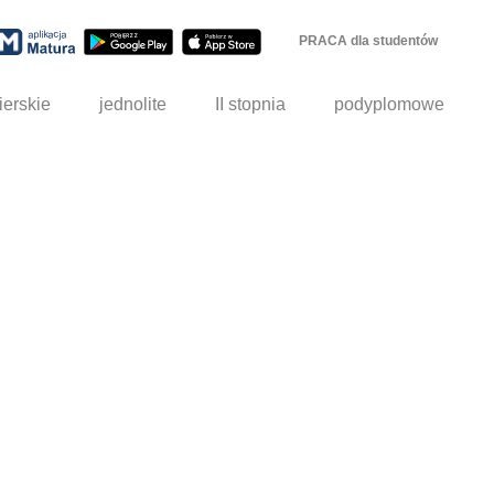
PRACA dla studentów
ierskie
jednolite
II stopnia
podyplomowe