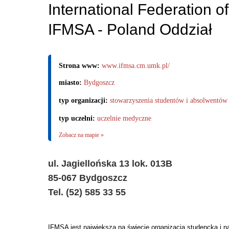
International Federation o
IFMSA - Poland Oddział
Strona www:
www.ifmsa.cm.umk.pl/
miasto:
Bydgoszcz
typ organizacji:
stowarzyszenia studentów i absolwentów
typ uczelni:
uczelnie medyczne
Zobacz na mapie »
ul. Jagiellońska 13 lok. 013B
85-067 Bydgoszcz
Tel. (52) 585 33 55
IFMSA jest największą na świecie organizacja studencką i 