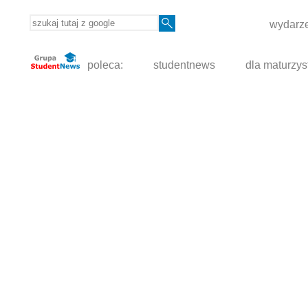
wydarze
poleca:
studentnews
dla maturzys