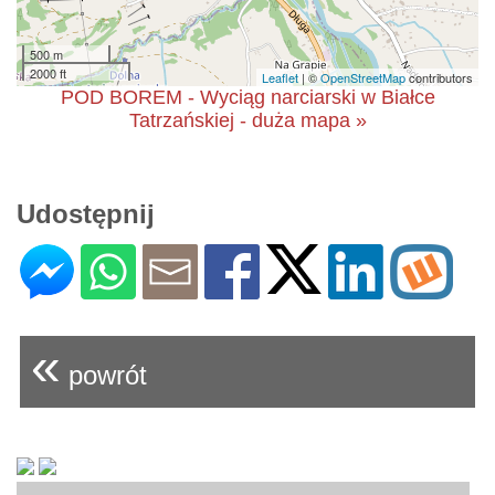
500 m
2000 ft
Leaflet
| ©
OpenStreetMap
contributors
POD BOREM - Wyciąg narciarski w Białce
Tatrzańskiej - duża mapa »
Udostępnij
«
powrót