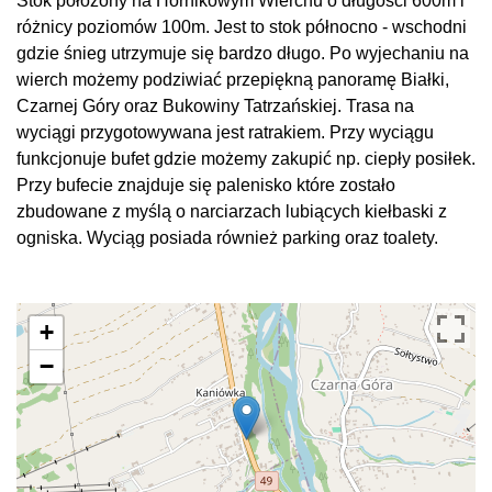
Stok położony na Hornikowym Wierchu o długości 600m i
różnicy poziomów 100m. Jest to stok północno - wschodni
gdzie śnieg utrzymuje się bardzo długo. Po wyjechaniu na
wierch możemy podziwiać przepiękną panoramę Białki,
Czarnej Góry oraz Bukowiny Tatrzańskiej. Trasa na
wyciągi przygotowywana jest ratrakiem. Przy wyciągu
funkcjonuje bufet gdzie możemy zakupić np. ciepły posiłek.
Przy bufecie znajduje się palenisko które zostało
zbudowane z myślą o narciarzach lubiących kiełbaski z
ogniska. Wyciąg posiada również parking oraz toalety.
+
−