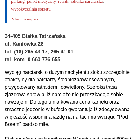
parking
,
punkt medyczny
,
ratrak
,
szkółka narciarska
,
wypożyczalnia sprzętu
Zobacz na mapie »
34-405 Białka Tatrzańska
ul. Kaniówka 28
tel. (18) 265 43 17, 265 41 01
tel. kom. 0 660 776 655
Wyciąg narciarski o dużym nachyleniu stoku szczególnie
atrakcyjny dla narciarzy średniozaawansowanych,
przygotowany ratrakiem i oświetlony. Szeroka trasa
zjazdowa sprawia, iż narciaże nie przeszkadają sobie
nawzajem. Do tego umiarkowana cena karnetu oraz
smaczne jedzenie w bufecie gwarantują iż zdecydowana
większość wspomina jazdę na nartach na wyciągu "Pod
Borem" bardzo miłe.