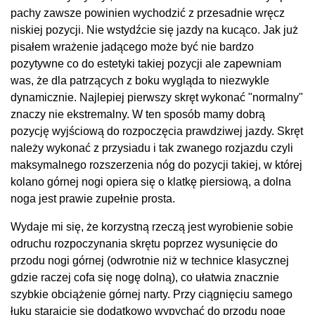
pachy zawsze powinien wychodzić z przesadnie wręcz
niskiej pozycji. Nie wstydźcie się jazdy na kucąco. Jak już
pisałem wrażenie jadącego może być nie bardzo
pozytywne co do estetyki takiej pozycji ale zapewniam
was, że dla patrzących z boku wygląda to niezwykle
dynamicznie. Najlepiej pierwszy skręt wykonać "normalny"
znaczy nie ekstremalny. W ten sposób mamy dobrą
pozycję wyjściową do rozpoczęcia prawdziwej jazdy. Skręt
należy wykonać z przysiadu i tak zwanego rozjazdu czyli
maksymalnego rozszerzenia nóg do pozycji takiej, w której
kolano górnej nogi opiera się o klatkę piersiową, a dolna
noga jest prawie zupełnie prosta.
Wydaje mi się, że korzystną rzeczą jest wyrobienie sobie
odruchu rozpoczynania skrętu poprzez wysunięcie do
przodu nogi górnej (odwrotnie niż w technice klasycznej
gdzie raczej cofa się nogę dolną), co ułatwia znacznie
szybkie obciążenie górnej narty. Przy ciągnięciu samego
łuku starajcie się dodatkowo wypychać do przodu nogę