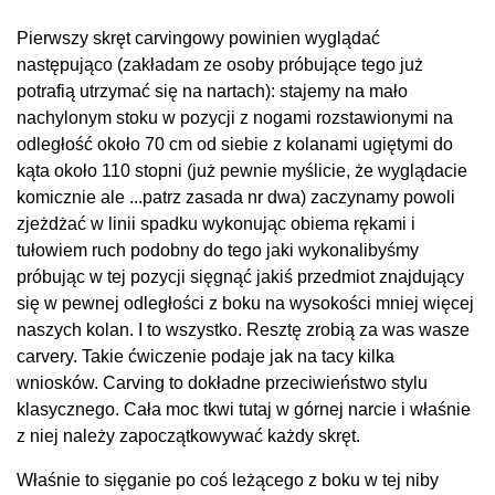
Pierwszy skręt carvingowy powinien wyglądać
następująco (zakładam ze osoby próbujące tego już
potrafią utrzymać się na nartach): stajemy na mało
nachylonym stoku w pozycji z nogami rozstawionymi na
odległość około
70 cm od siebie z kolanami ugiętymi do
kąta około 110 stopni (już pewnie myślicie, że wyglądacie
komicznie ale ...patrz zasada nr dwa) zaczynamy powoli
zjeżdżać w linii spadku wykonując obiema rękami i
tułowiem ruch podobny do tego jaki wykonalibyśmy
próbując w tej pozycji sięgnąć jakiś przedmiot znajdujący
się w pewnej odległości z boku na wysokości mniej więcej
naszych kolan. I to wszystko. Resztę zrobią za was wasze
carvery. Takie ćwiczenie podaje jak na tacy kilka
wniosków. Carving to dokładne przeciwieństwo stylu
klasycznego. Cała moc tkwi tutaj w górnej narcie i właśnie
z niej należy zapoczątkowywać każdy skręt.
Właśnie to sięganie po coś leżącego z boku w tej niby