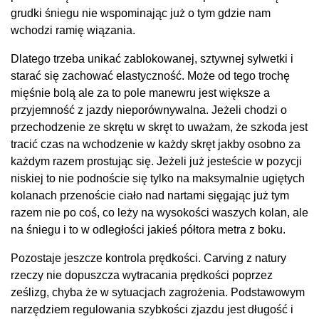
grudki śniegu nie wspominając już o tym gdzie nam
wchodzi ramię wiązania.
Dlatego trzeba unikać zablokowanej, sztywnej sylwetki i
starać się zachować elastyczność. Może od tego trochę
mięśnie bolą ale za to pole manewru jest większe a
przyjemność z jazdy nieporównywalna. Jeżeli chodzi o
przechodzenie ze skrętu w skręt to uważam, że szkoda jest
tracić czas na wchodzenie w każdy skręt jakby osobno za
każdym razem prostując się. Jeżeli już jesteście w pozycji
niskiej to nie podnoście się tylko na maksymalnie ugiętych
kolanach przenoście ciało nad nartami sięgając już tym
razem nie po coś, co leży na wysokości waszych kolan, ale
na śniegu i to w odległości jakieś półtora metra z boku.
Pozostaje jeszcze kontrola prędkości. Carving z natury
rzeczy nie dopuszcza wytracania prędkości poprzez
ześlizg, chyba że w sytuacjach zagrożenia. Podstawowym
narzędziem regulowania szybkości zjazdu jest długość i