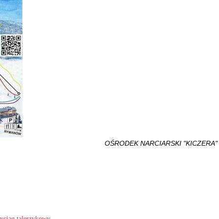
OŚRODEK NARCIARSKI "KICZERA"
yciąg talerzykowy