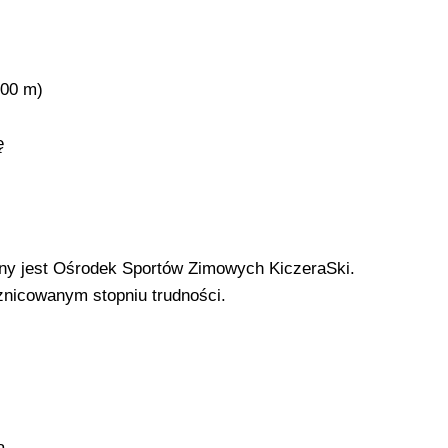
200 m)
ę
any jest Ośrodek Sportów Zimowych KiczeraSki.
różnicowanym stopniu trudności.
a,