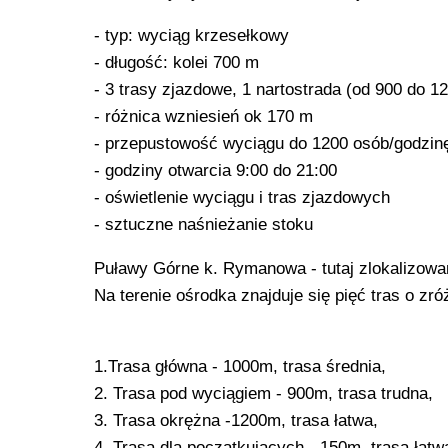
- typ: wyciąg krzesełkowy
- długość: kolei 700 m
- 3 trasy zjazdowe, 1 nartostrada (od 900 do 1
- różnica wzniesień ok 170 m
- przepustowość wyciągu do 1200 osób/godzin
- godziny otwarcia 9:00 do 21:00
- oświetlenie wyciągu i tras zjazdowych
- sztuczne naśnieżanie stoku
Puławy Górne k. Rymanowa - tutaj zlokalizow
Na terenie ośrodka znajduje się pięć tras o z
1.Trasa główna - 1000m, trasa średnia,
2. Trasa pod wyciągiem - 900m, trasa trudna,
3. Trasa okrężna -1200m, trasa łatwa,
4. Trasa dla początkujących - 150m, trasa łatw