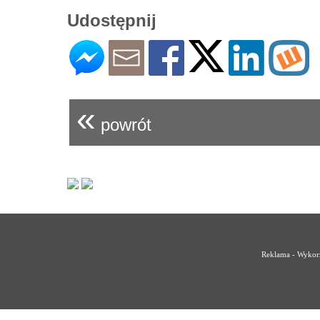
Udostępnij
«
powrót
Reklama - Wykorz