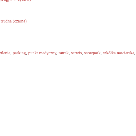
,
trudna (czarna)
tlenie
,
parking
,
punkt medyczny
,
ratrak
,
serwis
,
snowpark
,
szkółka narciarska
,