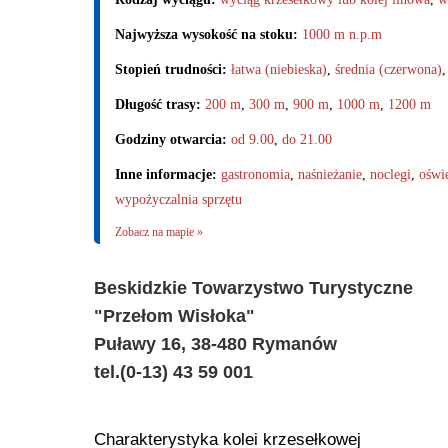
Najwyższa wysokość na stoku:
1000 m n.p.m
Stopień trudności:
łatwa (niebieska)
,
średnia (czerwona)
Długość trasy:
200 m
,
300 m
,
900 m
,
1000 m
,
1200 m
Godziny otwarcia:
od 9.00
,
do 21.00
Inne informacje:
gastronomia
,
naśnieżanie
,
noclegi
,
oświe
wypożyczalnia sprzętu
Zobacz na mapie »
Beskidzkie Towarzystwo Turystyczne
"Przełom Wisłoka"
Puławy 16, 38-480 Rymanów
tel.(0-13) 43 59 001
Charakterystyka kolei krzesełkowej