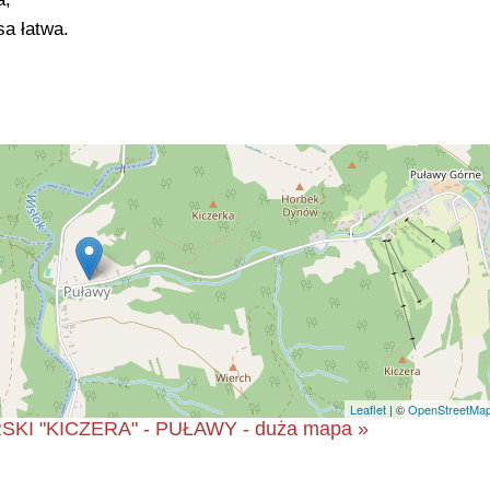
sa łatwa.
Leaflet
| ©
OpenStreetMa
I "KICZERA" - PUŁAWY - duża mapa »