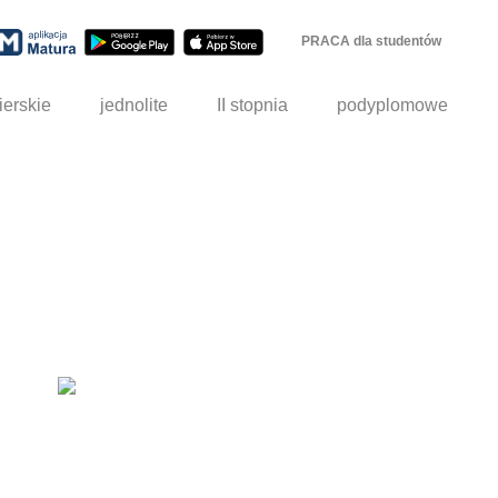
PRACA dla studentów
ierskie
jednolite
II stopnia
podyplomowe