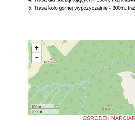
5. Trasa koło górnej wypożyczalnie - 300m, tra
+
−
500 m
2000 ft
OŚRODEK NARCIARSK