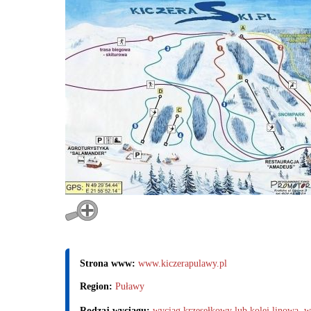
Strona www:
www.kiczerapulawy.pl
Region:
Puławy
Rodzaj wyciągu:
wyciąg krzesełkowy lub kolej linowa
,
w