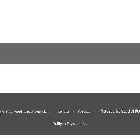
Praca dla student
•
•
•
ystajmy wspólnie nasz potencjał!
Kontakt
Patronat
Polityka Prywatności