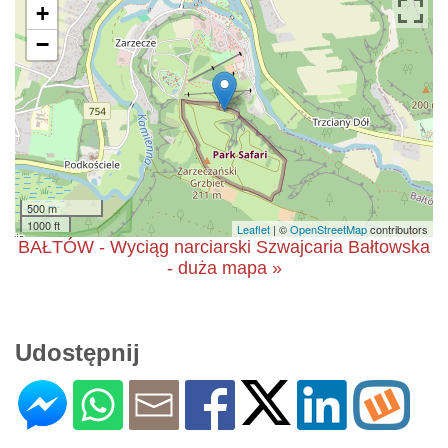
+
−
500 m
1000 ft
Leaflet
| ©
OpenStreetMap
contributors
BAŁTÓW - Wyciąg narciarski Szwajcaria Bałtowska
- duża mapa »
Udostępnij