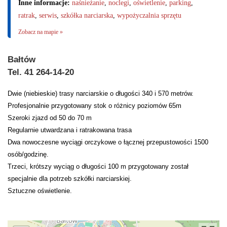
Inne informacje:
naśnieżanie
,
noclegi
,
oświetlenie
,
parking
,
ratrak
,
serwis
,
szkółka narciarska
,
wypożyczalnia sprzętu
Zobacz na mapie »
Bałtów
Tel. 41 264-14-20
Dwie (niebieskie) trasy narciarskie o długości 340 i 570 metrów.
Profesjonalnie przygotowany stok o różnicy poziomów 65m
Szeroki zjazd od 50 do 70 m
Regularnie utwardzana i ratrakowana trasa
Dwa nowoczesne wyciągi orczykowe o łącznej przepustowości 1500
osób/godzinę.
Trzeci, krótszy wyciąg o długości 100 m przygotowany został
specjalnie dla potrzeb szkółki narciarskiej.
Sztuczne oświetlenie.