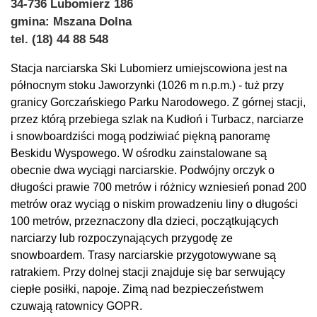
34-736 Lubomierz 186
gmina: Mszana Dolna
tel. (18) 44 88 548
Stacja narciarska Ski Lubomierz umiejscowiona jest na
północnym stoku Jaworzynki (1026 m n.p.m.) - tuż przy
granicy Gorczańskiego Parku Narodowego. Z górnej stacji,
przez którą przebiega szlak na Kudłoń i Turbacz, narciarze
i snowboardziści mogą podziwiać piękną panoramę
Beskidu Wyspowego. W ośrodku zainstalowane są
obecnie dwa wyciągi narciarskie. Podwójny orczyk o
długości prawie 700 metrów i różnicy wzniesień ponad 200
metrów oraz wyciąg o niskim prowadzeniu liny o długości
100 metrów, przeznaczony dla dzieci, początkujących
narciarzy lub rozpoczynających przygodę ze
snowboardem. Trasy narciarskie przygotowywane są
ratrakiem. Przy dolnej stacji znajduje się bar serwujący
ciepłe posiłki, napoje. Zimą nad bezpieczeństwem
czuwają ratownicy GOPR.