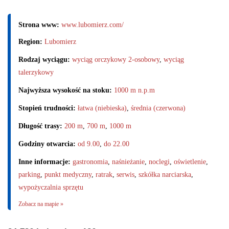
Strona www:
www.lubomierz.com/
Region:
Lubomierz
Rodzaj wyciągu:
wyciąg orczykowy 2-osobowy
,
wyciąg
talerzykowy
Najwyższa wysokość na stoku:
1000 m n.p.m
Stopień trudności:
łatwa (niebieska)
,
średnia (czerwona)
Długość trasy:
200 m
,
700 m
,
1000 m
Godziny otwarcia:
od 9.00
,
do 22.00
Inne informacje:
gastronomia
,
naśnieżanie
,
noclegi
,
oświetlenie
,
parking
,
punkt medyczny
,
ratrak
,
serwis
,
szkółka narciarska
,
wypożyczalnia sprzętu
Zobacz na mapie »