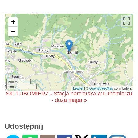
+
−
500 m
2000 ft
Leaflet
| ©
OpenStreetMap
contributors
SKI LUBOMIERZ - Stacja narciarska w Lubomierzu
- duża mapa »
Udostępnij