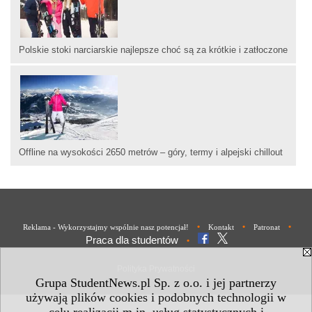
Polskie stoki narciarskie najlepsze choć są za krótkie i zatłoczone
Offline na wysokości 2650 metrów – góry, termy i alpejski chillout
•
•
•
Reklama - Wykorzystajmy wspólnie nasz potencjał!
Kontakt
Patronat
Praca dla studentów
•
Polityka Prywatności
Grupa StudentNews.pl Sp. z o.o. i jej partnerzy
używają plików cookies i podobnych technologii w