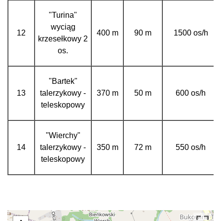
"Turina"
wyciąg
12
400 m
90 m
1500 os/h
krzesełkowy 2
os.
"Bartek"
13
talerzykowy -
370 m
50 m
600 os/h
teleskopowy
"Wierchy"
14
talerzykowy -
350 m
72 m
550 os/h
teleskopowy