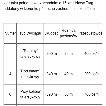
kierunku południowo-zachodnim o 15 km i Nowy Targ
oddalony w kierunku północno-zachodnim o ok. 22 km.
Różnica
Numer
Typ Wyciągu
Długość
Przepustowość
poziomów
"Stanlay"
-
200 m
25 m
400 os/h
talerzykowy
"Pod trafem"
4
240 m
40 m
200 os/h
orczykowy
"Przy kolibie"
6
320 m
50 m
700 os/h
talerzykowy