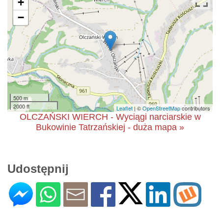
+
−
500 m
2000 ft
Leaflet
| ©
OpenStreetMap
contributors
OLCZAŃSKI WIERCH - Wyciągi narciarskie w
Bukowinie Tatrzańskiej - duża mapa »
Udostępnij