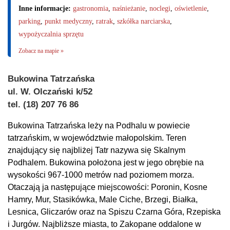
Inne informacje:
gastronomia
,
naśnieżanie
,
noclegi
,
oświetlenie
,
parking
,
punkt medyczny
,
ratrak
,
szkółka narciarska
,
wypożyczalnia sprzętu
Zobacz na mapie »
Bukowina Tatrzańska
ul. W. Olczański k/52
tel. (18) 207 76 86
Bukowina Tatrzańska leży na Podhalu w powiecie
tatrzańskim, w województwie małopolskim. Teren
znajdujący się najbliżej Tatr nazywa się Skalnym
Podhalem. Bukowina położona jest w jego obrębie na
wysokości 967-1000 metrów nad poziomem morza.
Otaczają ja następujące miejscowości: Poronin, Kosne
Hamry, Mur, Stasikówka, Male Ciche, Brzegi, Białka,
Lesnica, Gliczarów oraz na Spiszu Czarna Góra, Rzepiska
i Jurgów. Najbliższe miasta, to Zakopane oddalone w