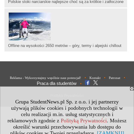
Polskie stoki narciarskie najlepsze choć są za krótkie i zatłoczone
Offline na wysokości 2650 metrów – góry, termy i alpejski chillout
•
•
•
Reklama - Wykorzystajmy wspólnie nasz potencjał!
Kontakt
Patronat
Praca dla studentów
•
Polityka Prywatności
Grupa StudentNews.pl Sp. z o.o. i jej partnerzy
używają plików cookies i podobnych technologii w
celu realizacji m.in. usług statystycznych i
reklamowych zgodnie z
Polityką Prywatności
. Możesz
określić warunki przechowywania lub dostępu do
plików cookies w Twojej przeglądarce.
[ZAMKNIJ]