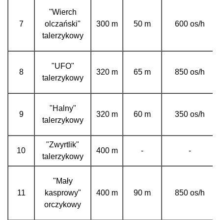
"Wierch
7
olczański"
300 m
50 m
600 os/h
talerzykowy
"UFO"
8
320 m
65 m
850 os/h
talerzykowy
"Halny"
9
320 m
60 m
350 os/h
talerzykowy
"Zwyrtlik"
10
400 m
-
-
talerzykowy
"Mały
11
kasprowy"
400 m
90 m
850 os/h
orczykowy