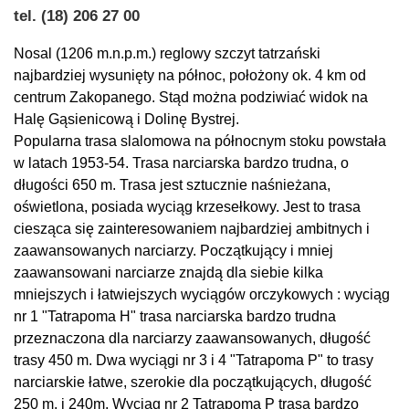
tel. (18) 206 27 00
Nosal (1206 m.n.p.m.) reglowy szczyt tatrzański
najbardziej wysunięty na północ, położony ok. 4 km od
centrum Zakopanego. Stąd można podziwiać widok na
Halę Gąsienicową i Dolinę Bystrej.
Popularna trasa slalomowa na północnym stoku powstała
w latach 1953-54. Trasa narciarska bardzo trudna, o
długości 650 m. Trasa jest sztucznie naśnieżana,
oświetlona, posiada wyciąg krzesełkowy. Jest to trasa
ciesząca się zainteresowaniem najbardziej ambitnych i
zaawansowanych narciarzy. Początkujący i mniej
zaawansowani narciarze znajdą dla siebie kilka
mniejszych i łatwiejszych wyciągów orczykowych : wyciąg
nr 1 "Tatrapoma H" trasa narciarska bardzo trudna
przeznaczona dla narciarzy zaawansowanych, długość
trasy 450 m. Dwa wyciągi nr 3 i 4 "Tatrapoma P" to trasy
narciarskie łatwe, szerokie dla początkujących, długość
250 m. i 240m. Wyciąg nr 2 Tatrapoma P trasa bardzo