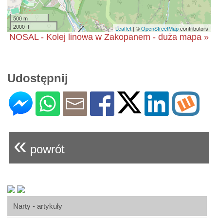
500 m
2000 ft
Leaflet
| ©
OpenStreetMap
contributors
NOSAL - Kolej linowa w Zakopanem - duża mapa »
Udostępnij
«
powrót
Narty - artykuły