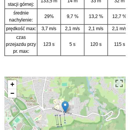
133,5 m
14 m
33 m
32 m
stacji górnej:
średnie
29%
9,7 %
13,2 %
12,7 %
nachylenie:
prędkość max:
3,7 m/s
2,1 m/s
2,1 m/s
2,1 m/s
czas
przejazdu przy
123 s
5 s
120 s
115 s
pr. max:
+
−