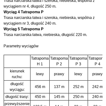
Trasa narciarska łatwa i szeroka, niebieska, wspolna z
wyciągiem nr 4, długość 250 m.
Wyciąg 4 Tatrapoma P
Trasa narciarska łatwa i szeroka, niebieska, wspólna z
wyciągiem nr 3, długość 240 m.
Wyciąg 5 Tatrapoma P
Trasa narciarska łatwa, niebieska, długość 220 m.
Parametry wyciągów
Tatrapoma
Tatrapoma
Tatrapoma
Tatrapom
H 1
P 2
P 3
P 4
kierunek
lewy
prawy
lewy
prawy
ruchu:
długość
456 m
137 m
252 m
242 m
wyciągu:
długość trasy:
450 m
145 m
250 m
240 m
przewyższenie