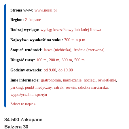
Strona www:
www.nosal.pl
Region:
Zakopane
Rodzaj wyciągu:
wyciąg krzesełkowy lub kolej linowa
Najwyższa wysokość na stoku:
700 m n.p.m
Stopień trudności:
łatwa (niebieska)
,
średnia (czerwona)
Długość trasy:
100 m
,
200 m
,
300 m
,
500 m
Godziny otwarcia:
od 9.00
,
do 19.00
Inne informacje:
gastronomia
,
naśnieżanie
,
noclegi
,
oświetlenie
,
parking
,
punkt medyczny
,
ratrak
,
serwis
,
szkółka narciarska
,
wypożyczalnia sprzętu
Zobacz na mapie »
34-500 Zakopane
Balzera 30