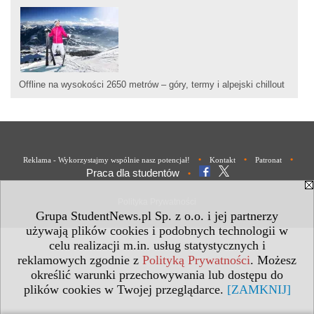
Offline na wysokości 2650 metrów – góry, termy i alpejski chillout
•
•
•
Reklama - Wykorzystajmy wspólnie nasz potencjał!
Kontakt
Patronat
Praca dla studentów
•
Polityka Prywatności
Grupa StudentNews.pl Sp. z o.o. i jej partnerzy
używają plików cookies i podobnych technologii w
celu realizacji m.in. usług statystycznych i
reklamowych zgodnie z
Polityką Prywatności
. Możesz
określić warunki przechowywania lub dostępu do
plików cookies w Twojej przeglądarce.
[ZAMKNIJ]