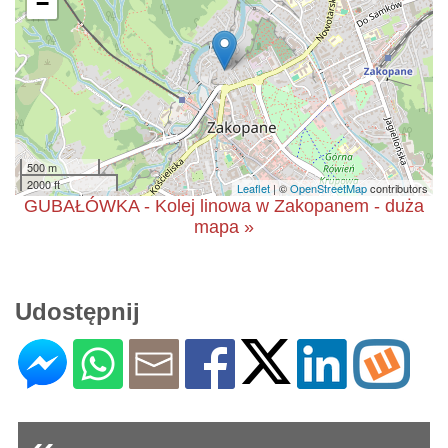
−
500 m
2000 ft
Leaflet
| ©
OpenStreetMap
contributors
GUBAŁÓWKA - Kolej linowa w Zakopanem - duża
mapa »
Udostępnij