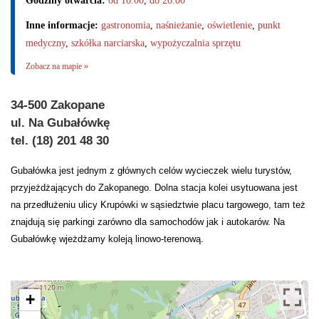
Godziny otwarcia:
od 10.00
,
do 20.00
Inne informacje:
gastronomia
,
naśnieżanie
,
oświetlenie
,
punkt
medyczny
,
szkółka narciarska
,
wypożyczalnia sprzętu
Zobacz na mapie »
34-500 Zakopane
ul. Na Gubałówkę
tel. (18) 201 48 30
Gubałówka jest jednym z głównych celów wycieczek wielu turystów,
przyjeżdżających do Zakopanego. Dolna stacja kolei usytuowana jest
na przedłużeniu ulicy Krupówki w sąsiedztwie placu targowego, tam też
znajdują się parkingi zarówno dla samochodów jak i autokarów. Na
Gubałówkę wjeżdżamy koleją linowo-terenową.
+