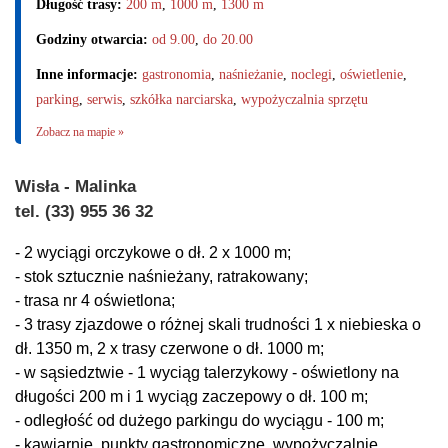
Długość trasy:
200 m
,
1000 m
,
1300 m
Godziny otwarcia:
od 9.00
,
do 20.00
Inne informacje:
gastronomia
,
naśnieżanie
,
noclegi
,
oświetlenie
,
parking
,
serwis
,
szkółka narciarska
,
wypożyczalnia sprzętu
Zobacz na mapie »
Wisła - Malinka
tel. (33) 955 36 32
- 2 wyciągi orczykowe o dł. 2 x 1000 m;
- stok sztucznie naśnieżany, ratrakowany;
- trasa nr 4 oświetlona;
- 3 trasy zjazdowe o różnej skali trudności 1 x niebieska o
dł. 1350 m, 2 x trasy czerwone o dł. 1000 m;
- w sąsiedztwie - 1 wyciąg talerzykowy - oświetlony na
długości 200 m i 1 wyciąg zaczepowy o dł. 100 m;
- odległość od dużego parkingu do wyciągu - 100 m;
- kawiarnie, punkty gastronomiczne, wypożyczalnie