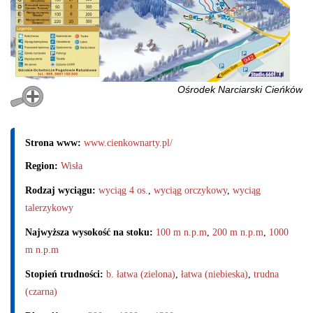
Ośrodek Narciarski Cieńków
Strona www:
www.cienkownarty.pl/
Region:
Wisła
Rodzaj wyciągu:
wyciąg 4 os.
,
wyciąg orczykowy
,
wyciąg
talerzykowy
Najwyższa wysokość na stoku:
100 m n.p.m
,
200 m n.p.m
,
1000
m n.p.m
Stopień trudności:
b. łatwa (zielona)
,
łatwa (niebieska)
,
trudna
(czarna)