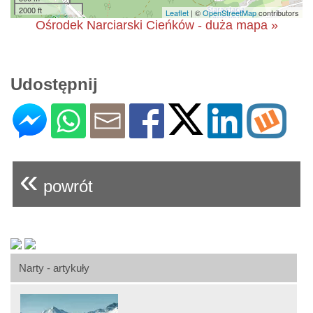
2000 ft
Leaflet
| ©
OpenStreetMap
contributors
Ośrodek Narciarski Cieńków - duża mapa »
Udostępnij
«
powrót
Narty - artykuły