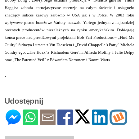
Bobby Long”, 2004). Jego ostatnia produkcja -
„Miasto gniewu” Paula
Haggisa zebrała entuzjastyczne recenzje na całym świecie i osiągnęło
znaczący sukces kasowy zarówno w USA jak i w Polce. W 2003 roku
wpływowe pismo branżowe Variety nazwało Yariego jednym z najbardziej
prężnych producentów niezależnych na rynku amerykańskim. Dobiegają
końca prace nad prestiżowymi projektami Bob Yari Productions – „Find Me
Guilty” Sidneya Lumeta z Vin Dieselem i „David Chappelle’s Party” Michela
Gondry’ego, „The Hoax”z Richardem Gere’m, Alfreda Moliny i Julie Delpy
oraz „The Parented Veil” z Edwardem Nortonem i Naomi Watts.
Udostępnij