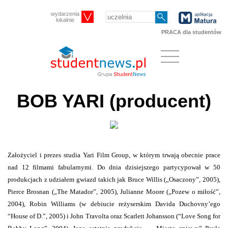
wydarzenia
lokalnie
PRACA dla studentów
BOB YARI (producent)
Założyciel i prezes studia Yari Film Group, w którym trwają obecnie prace
nad 12 filmami fabularnymi. Do dnia dzisiejszego partycypował w 50
produkcjach z udziałem gwiazd takich jak Bruce Willis („Osaczony”, 2005),
Pierce Brosnan („The Matador”, 2005), Julianne Moore („Pozew o miłość”,
2004), Robin Williams (w debiucie reżyserskim Davida Duchovny’ego
“House of D.”, 2005) i John Travolta oraz Scarlett Johansson (“Love Song for