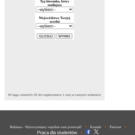
W ciągu ostatnich 30 dni zagłosowano
1
razy w naszych ankietach
•
•
•
Reklama - Wykorzystajmy wspólnie nasz potencjał!
Kontakt
Patronat
Praca dla studentów
•