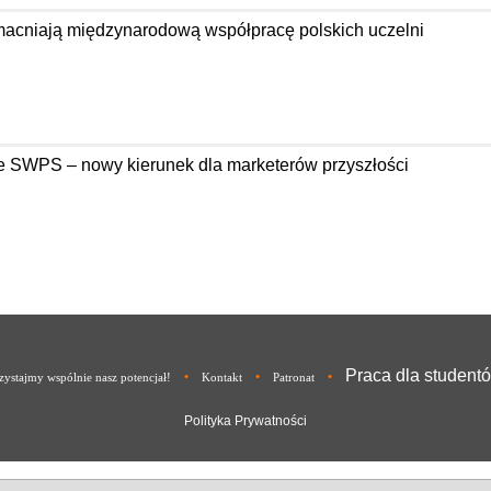
acniają międzynarodową współpracę polskich uczelni
e SWPS – nowy kierunek dla marketerów przyszłości
Praca dla student
•
•
•
ystajmy wspólnie nasz potencjał!
Kontakt
Patronat
Polityka Prywatności