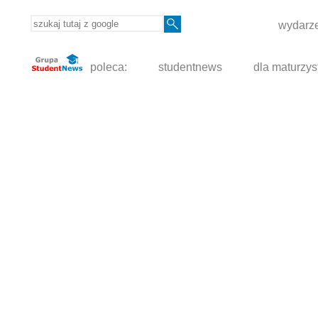
wydarze
poleca:
studentnews
dla maturzys