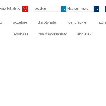
nia lokalnie
ty
uczelnie
dni otwarte
licencjackie
inżyn
edubaza
dla ósmoklasisty
angielski