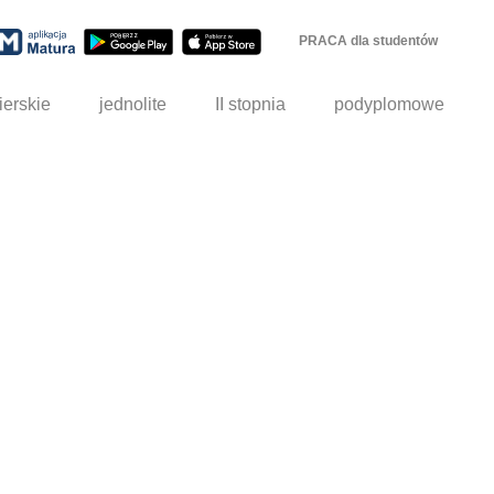
PRACA dla studentów
ierskie
jednolite
II stopnia
podyplomowe