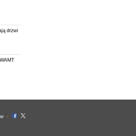
ają drzwi
wa WAMT
ów
•