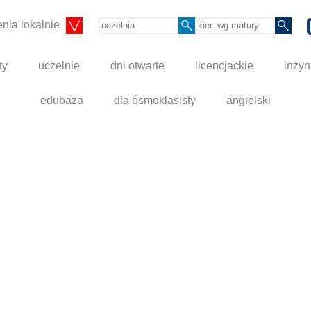
nia lokalnie
ty
uczelnie
dni otwarte
licencjackie
inżyn
edubaza
dla ósmoklasisty
angielski