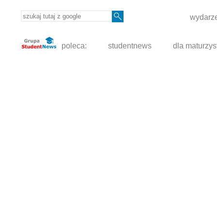
wydarze
poleca:
studentnews
dla maturzys