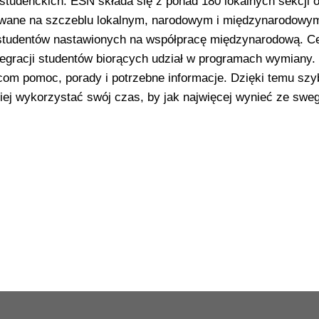
udenckich. ESN składa się z ponad 180 lokalnych sekcji 
zowane na szczeblu lokalnym, narodowym i międzynarodowy
y studentów nastawionych na współpracę międzynarodową. C
integracji studentów biorących udział w programach wymiany.
m pomoc, porady i potrzebne informacje. Dzięki temu szyb
iej wykorzystać swój czas, by jak najwięcej wynieć ze swe