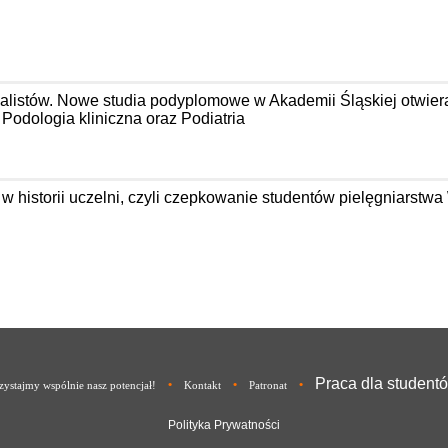
jalistów. Nowe studia podyplomowe w Akademii Śląskiej otwier
odologia kliniczna oraz Podiatria
 w historii uczelni, czyli czepkowanie studentów pielęgniarst
Praca dla student
•
•
•
ystajmy wspólnie nasz potencjał!
Kontakt
Patronat
Polityka Prywatności