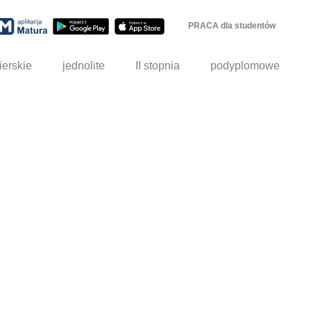
PRACA dla studentów
ierskie
jednolite
II stopnia
podyplomowe