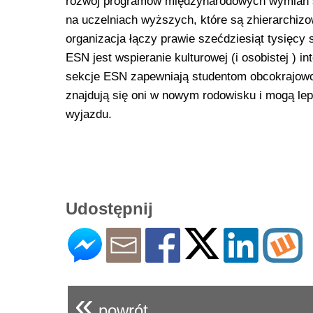
rozwój programów międzynarodowych wymian st
na uczelniach wyższych, które są zhierarchi
organizacja łączy prawie szećdziesiąt tysięc
ESN jest wspieranie kulturowej (i osobistej ) 
sekcje ESN zapewniają studentom obcokrajowco
znajdują się oni w nowym rodowisku i mogą lep
wyjazdu.
Udostępnij
«
powrót