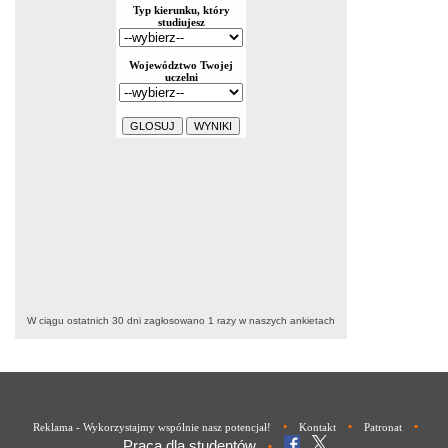
W ciągu ostatnich 30 dni zagłosowano
1
razy w naszych ankietach
•
•
•
Reklama - Wykorzystajmy wspólnie nasz potencjał!
Kontakt
Patronat
Praca dla studentów
•