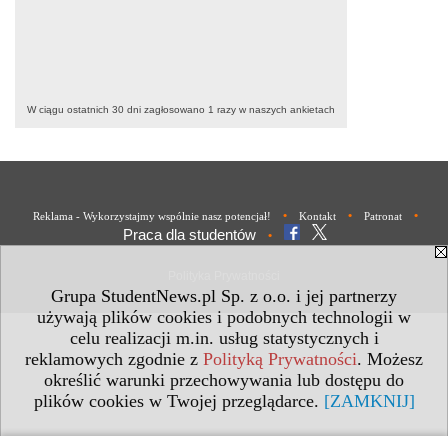
W ciągu ostatnich 30 dni zagłosowano
1
razy w naszych ankietach
•
•
•
Reklama - Wykorzystajmy wspólnie nasz potencjał!
Kontakt
Patronat
Praca dla studentów
•
Polityka Prywatności
Grupa StudentNews.pl Sp. z o.o. i jej partnerzy
używają plików cookies i podobnych technologii w
celu realizacji m.in. usług statystycznych i
reklamowych zgodnie z
Polityką Prywatności
. Możesz
określić warunki przechowywania lub dostępu do
plików cookies w Twojej przeglądarce.
[ZAMKNIJ]