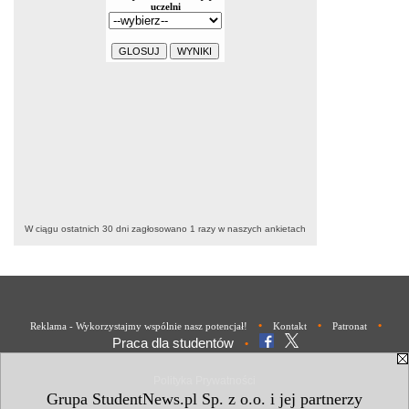
W ciągu ostatnich 30 dni zagłosowano
1
razy w naszych ankietach
•
•
•
Reklama - Wykorzystajmy wspólnie nasz potencjał!
Kontakt
Patronat
Praca dla studentów
•
Polityka Prywatności
Grupa StudentNews.pl Sp. z o.o. i jej partnerzy