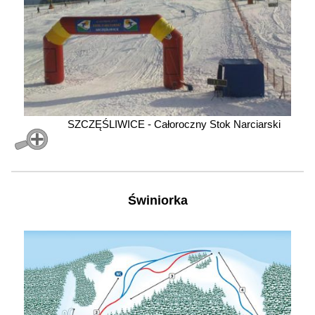
SZCZĘŚLIWICE - Całoroczny Stok Narciarski
Świniorka