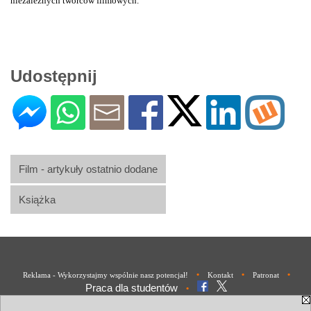
niezależnych twórców filmowych.
Udostępnij
Film - artykuły ostatnio dodane
Książka
•
•
•
Reklama - Wykorzystajmy wspólnie nasz potencjał!
Kontakt
Patronat
Praca dla studentów
•