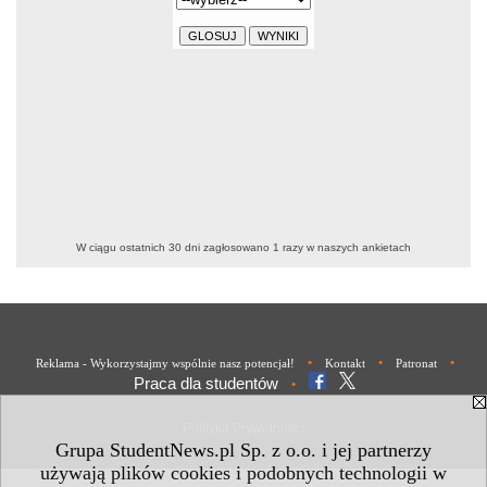
W ciągu ostatnich 30 dni zagłosowano
1
razy w naszych ankietach
•
•
•
Reklama - Wykorzystajmy wspólnie nasz potencjał!
Kontakt
Patronat
Praca dla studentów
•
Polityka Prywatności
Grupa StudentNews.pl Sp. z o.o. i jej partnerzy
używają plików cookies i podobnych technologii w