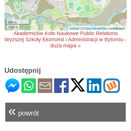
500 m
1000 ft
Leaflet
| ©
OpenStreetMap
contributors
Akademickie Koło Naukowe Public Relations
Wyższej Szkoły Ekonomii i Administracji w Bytomiu -
duża mapa »
Udostępnij
«
powrót