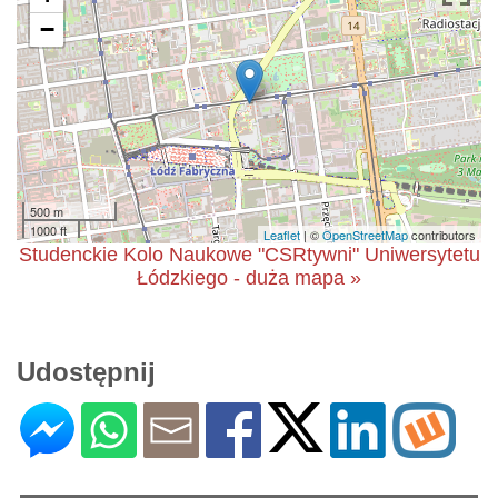
−
500 m
1000 ft
Leaflet
| ©
OpenStreetMap
contributors
Studenckie Kolo Naukowe "CSRtywni" Uniwersytetu
Łódzkiego - duża mapa »
Udostępnij