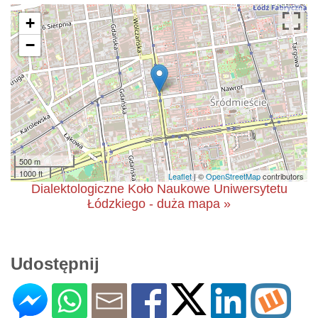
+
−
500 m
1000 ft
Leaflet
| ©
OpenStreetMap
contributors
Dialektologiczne Koło Naukowe Uniwersytetu
Łódzkiego - duża mapa »
Udostępnij