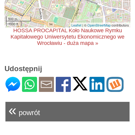
500 m
1000 ft
Leaflet
| ©
OpenStreetMap
contributors
HOSSA PROCAPITAL Koło Naukowe Rymku
Kapitałowego Uniwersytetu Ekonomicznego we
Wrocławiu - duża mapa »
Udostępnij
«
powrót