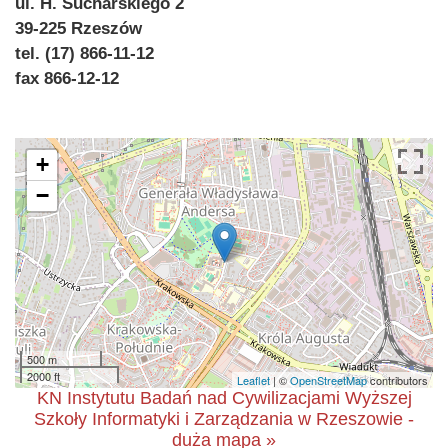
ul. H. Sucharskiego 2
39-225 Rzeszów
tel. (17) 866-11-12
fax 866-12-12
+
−
500 m
2000 ft
Leaflet
| ©
OpenStreetMap
contributors
KN Instytutu Badań nad Cywilizacjami Wyższej
Szkoły Informatyki i Zarządzania w Rzeszowie -
duża mapa »