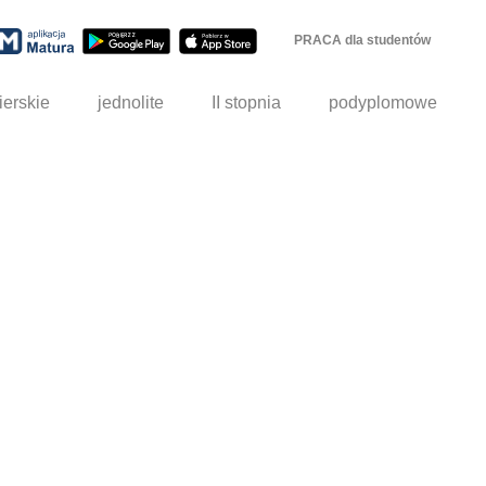
PRACA dla studentów
ierskie
jednolite
II stopnia
podyplomowe