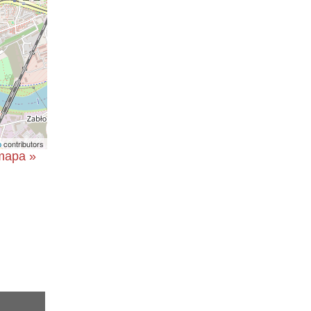
p
contributors
 mapa »