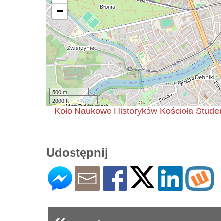
−
500 m
2000 ft
Koło Naukowe Historyków Kościoła Studen
Udostępnij
«