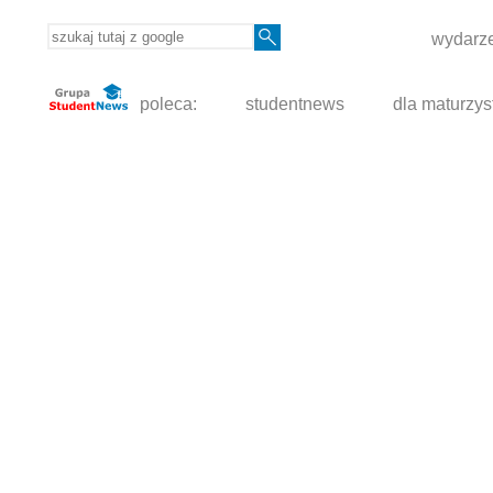
wydarze
poleca:
studentnews
dla maturzys