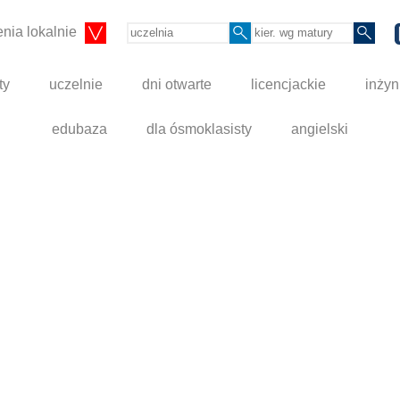
nia lokalnie
ty
uczelnie
dni otwarte
licencjackie
inżyn
edubaza
dla ósmoklasisty
angielski