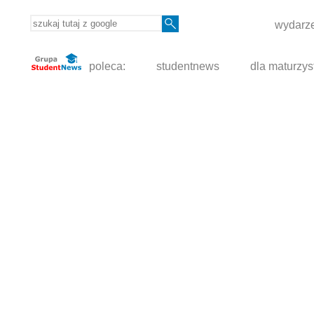
wydarze
poleca:
studentnews
dla maturzys