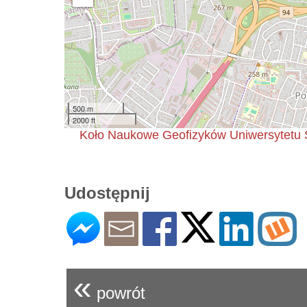
500 m
2000 ft
Koło Naukowe Geofizyków Uniwersytetu Ś
Udostępnij
«
powrót