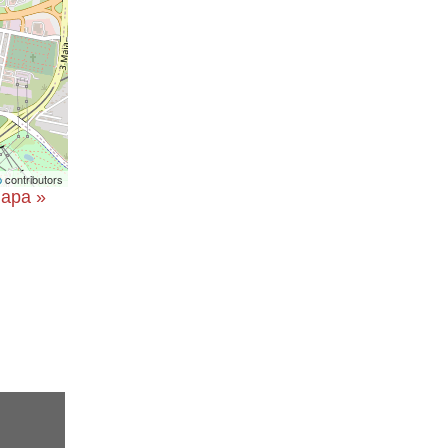
p
contributors
mapa »