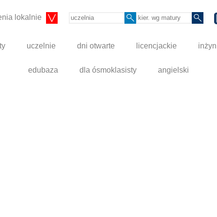
nia lokalnie
ty
uczelnie
dni otwarte
licencjackie
inżyn
edubaza
dla ósmoklasisty
angielski