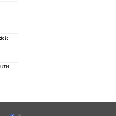
łości
w UTH