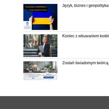
Język, biznes i geopolityka
Koniec z wkuwaniem kodeks
Zostań świadomym twórcą pr