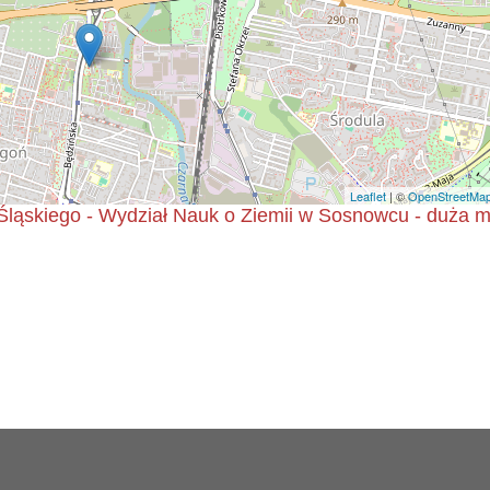
Leaflet
| ©
OpenStreetMa
ląskiego - Wydział Nauk o Ziemii w Sosnowcu - duża 