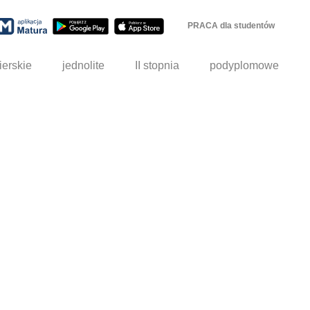
PRACA dla studentów
ierskie
jednolite
II stopnia
podyplomowe