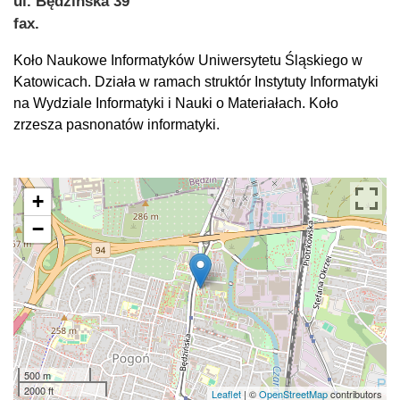
ul. Będzińska 39
fax.
Koło Naukowe Informatyków Uniwersytetu Śląskiego w
Katowicach. Działa w ramach struktór Instytuty Informatyki
na Wydziale Informatyki i Nauki o Materiałach. Koło
zrzesza pasnonatów informatyki.
+
−
500 m
2000 ft
Leaflet
| ©
OpenStreetMap
contributors