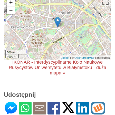
+
−
500 m
1000 ft
Leaflet
| ©
OpenStreetMap
contributors
IKONAR - Interdyscyplinarne Koło Naukowe
Rusycystów Uniwersytetu w Białymstoku - duża
mapa »
Udostępnij