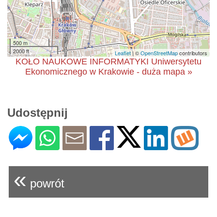
500 m
2000 ft
Leaflet
| ©
OpenStreetMap
contributors
KOŁO NAUKOWE INFORMATYKI Uniwersytetu
Ekonomicznego w Krakowie - duża mapa »
Udostępnij
«
powrót