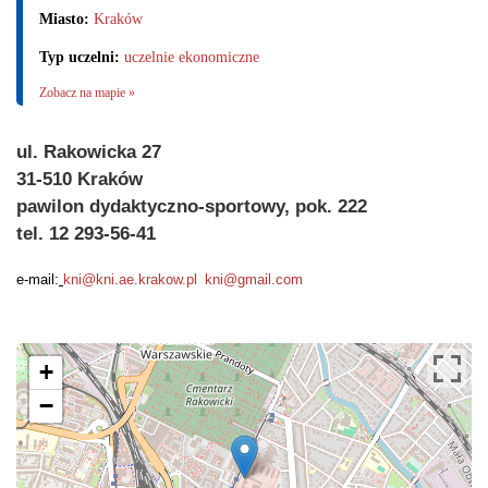
Miasto:
Kraków
Typ uczelni:
uczelnie ekonomiczne
Zobacz na mapie »
ul. Rakowicka 27
31-510 Kraków
pawilon dydaktyczno-sportowy, pok. 222
tel. 12 293-56-41
e-mail:
kni@kni.ae.krakow.pl
kni@gmail.com
+
−