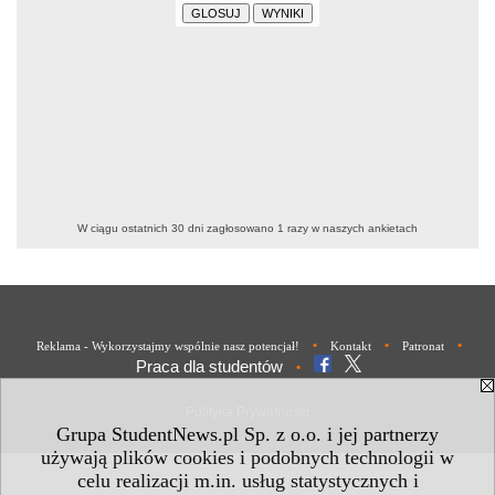
W ciągu ostatnich 30 dni zagłosowano
1
razy w naszych ankietach
•
•
•
Reklama - Wykorzystajmy wspólnie nasz potencjał!
Kontakt
Patronat
Praca dla studentów
•
Polityka Prywatności
Grupa StudentNews.pl Sp. z o.o. i jej partnerzy
używają plików cookies i podobnych technologii w
celu realizacji m.in. usług statystycznych i