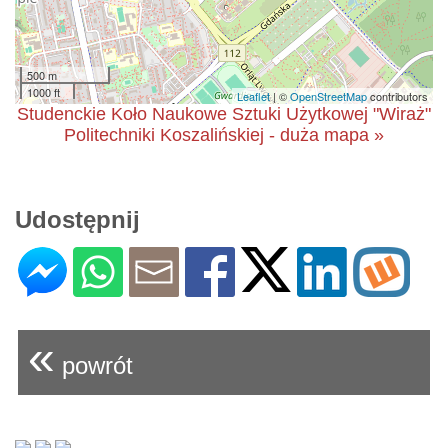
500 m
1000 ft
Leaflet
| ©
OpenStreetMap
contributors
Studenckie Koło Naukowe Sztuki Użytkowej "Wiraż"
Politechniki Koszalińskiej - duża mapa »
Udostępnij
«
powrót