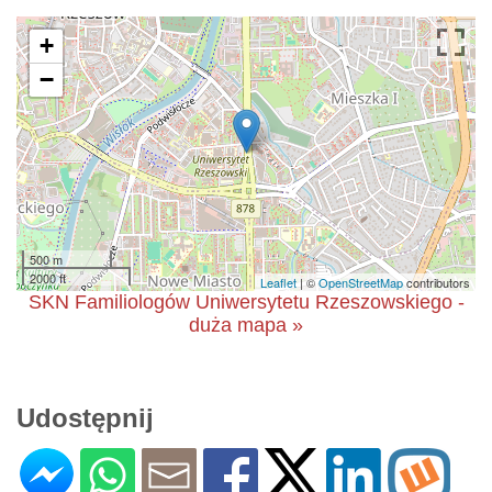
+
−
500 m
2000 ft
Leaflet
| ©
OpenStreetMap
contributors
SKN Familiologów Uniwersytetu Rzeszowskiego -
duża mapa »
Udostępnij