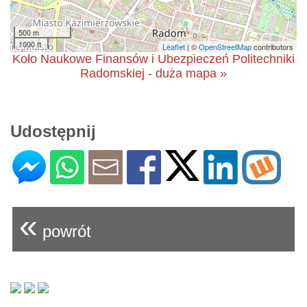
500 m
1000 ft
Leaflet
| ©
OpenStreetMap
contributors
Koło Naukowe Finansów i Ubezpieczeń Politechniki
Radomskiej - duża mapa »
Udostępnij
«
powrót