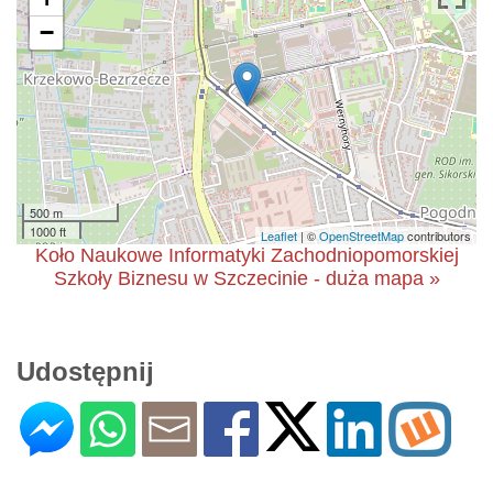
−
500 m
1000 ft
Leaflet
| ©
OpenStreetMap
contributors
Koło Naukowe Informatyki Zachodniopomorskiej
Szkoły Biznesu w Szczecinie - duża mapa »
Udostępnij