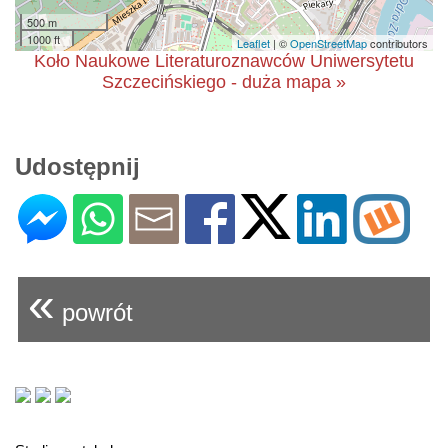
500 m
1000 ft
Leaflet
| ©
OpenStreetMap
contributors
Koło Naukowe Literaturoznawców Uniwersytetu
Szczecińskiego - duża mapa »
Udostępnij
«
powrót