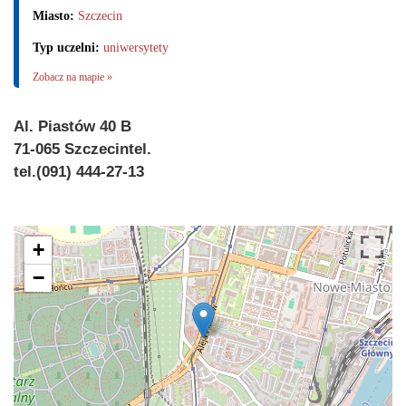
Miasto:
Szczecin
Typ uczelni:
uniwersytety
Zobacz na mapie »
Al. Piastów 40 B
71-065 Szczecintel.
tel.(091) 444-27-13
+
−