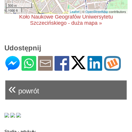
500 m
1000 ft
Leaflet
| ©
OpenStreetMap
contributors
Koło Naukowe Geografów Uniwersytetu
Szczecińskiego - duża mapa »
Udostępnij
«
powrót
Studia - artykuły