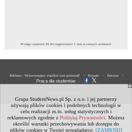
W ciągu ostatnich 30 dni zagłosowano
1
razy w naszych ankietach
•
•
•
Reklama - Wykorzystajmy wspólnie nasz potencjał!
Kontakt
Patronat
Praca dla studentów
•
Polityka Prywatności
Grupa StudentNews.pl Sp. z o.o. i jej partnerzy
używają plików cookies i podobnych technologii w
celu realizacji m.in. usług statystycznych i
reklamowych zgodnie z
Polityką Prywatności
. Możesz
określić warunki przechowywania lub dostępu do
plików cookies w Twojej przeglądarce.
[ZAMKNIJ]