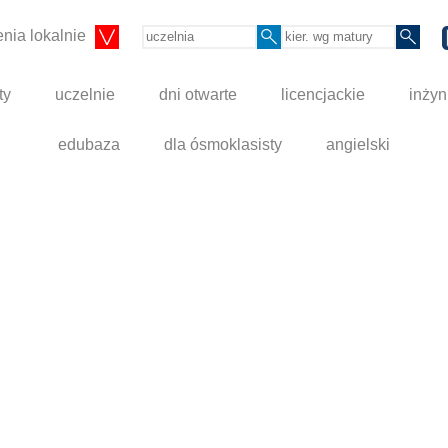
nia lokalnie
ty
uczelnie
dni otwarte
licencjackie
inżyn
edubaza
dla ósmoklasisty
angielski