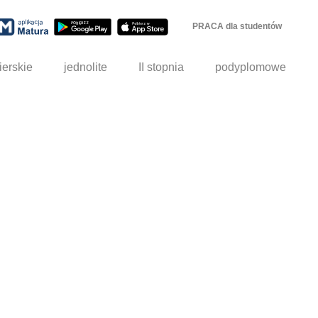
PRACA dla studentów
ierskie
jednolite
II stopnia
podyplomowe