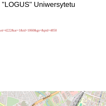
 "LOGUS" Uniwersytetu
ge&st=4222&ar=1&id=1060&gs=&pid=4850