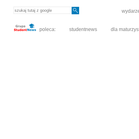
wydarze
poleca:
studentnews
dla maturzys