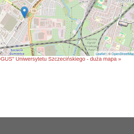
Leaflet
| ©
OpenStreetMa
GUS" Uniwersytetu Szczecińskiego - duża mapa »