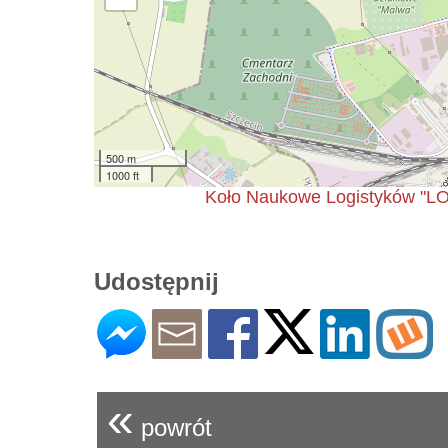
500 m
1000 ft
Koło Naukowe Logistyków "LO
Udostępnij
«
powrót